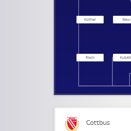
Kother
Baur
Risch
Kubat
Cottbus