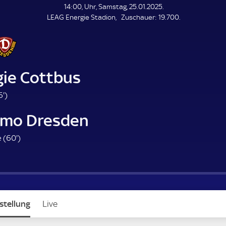
L
14:00, Uhr, Samstag, 25.01.2025.
E
Z
LEAG Energie Stadion
Zuschauer:
19.700.
N
D
u
E
s
c
h
a
gie Cottbus
u
e
8
6'
)
r
6
mo Dresden
.
m
6
 (
60'
)
i
0
n
.
u
m
t
i
e
n
stellung
Live
u
t