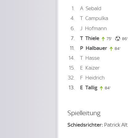
1
A
Sebald
4
T
Campulka
6
J
Hofmann
7
T
Thiele
86. m
75'
75. minute
86'
11
P
Halbauer
84'
84. minut
14
T
Hasse
15
E
Kaizer
32
F
Heidrich
13
E
Tallig
84'
84. minute
Spielleitung
Schiedsrichter:
Patrick Alt