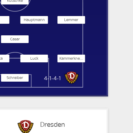
Kutschke
Hauptmann
Lemmer
Casar
ta
Luck
Kammerknecht
Dynamo Dresden
4-1-4-1
Schreiber
Dresden