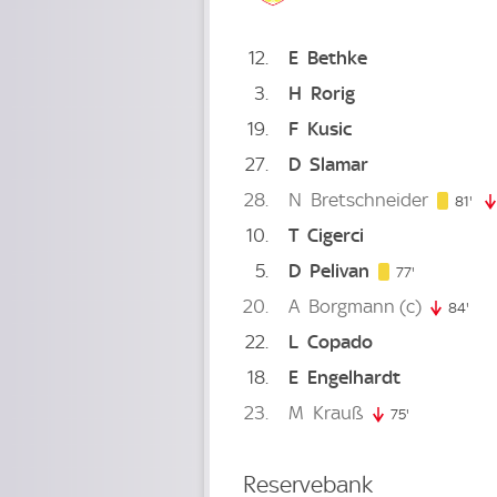
12
E
Bethke
3
H
Rorig
19
F
Kusic
27
D
Slamar
28
N
Bretschneider
81.
81'
10
T
Cigerci
5
D
Pelivan
77. minute
77'
20
A
Borgmann
(c)
84'
84.
22
L
Copado
18
E
Engelhardt
23
M
Krauß
75'
75. minute
Reservebank