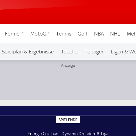
Formel 1
MotoGP
Tennis
Golf
NBA
NHL
Meh
Spielplan & Ergebnisse
Tabelle
Torjäger
Ligen & W
S
SPIELENDE
P
I
E
Energie Cottbus - Dynamo Dresden. 3. Liga.