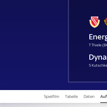
Ener
T Thiele (
8
Dyna
S Kutschke
Spielfilm
Tabelle
Daten
Auf