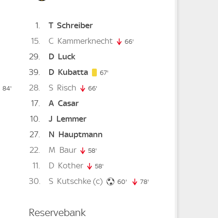
1
T
Schreiber
15
C
Kammerknecht
66'
66. minute
29
D
Luck
39
D
Kubatta
67. minute
67'
28
S
Risch
 minute
84'
84. minute
66'
66. minute
17
A
Casar
10
J
Lemmer
27
N
Hauptmann
 minute
22
M
Baur
58'
58. minute
11
D
Kother
58'
58. minute
30
S
Kutschke
(c)
60. minute
60'
78'
78. minute
Reservebank