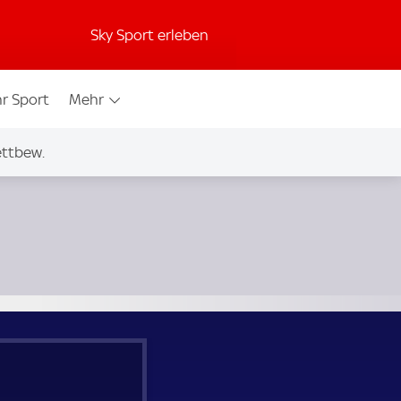
Sky Sport erleben
r Sport
Mehr
ettbew.