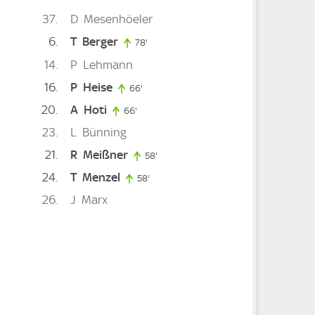
37
D
Mesenhöeler
6
T
Berger
78'
78. minute
14
P
Lehmann
16
P
Heise
inute
66'
66. minute
20
A
Hoti
e
66'
66. minute
23
L
Bünning
21
R
Meißner
58'
58. minute
24
T
Menzel
58'
58. minute
26
J
Marx