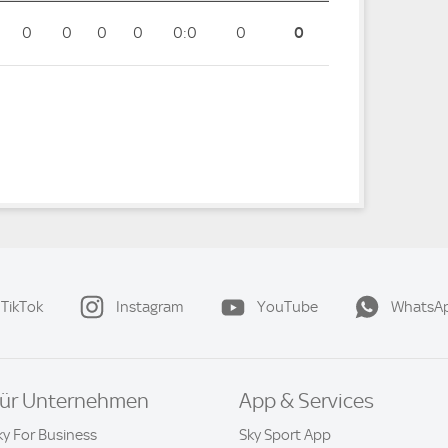
0
0
0
0
0:0
0
0
TikTok
Instagram
YouTube
WhatsA
ür Unternehmen
App & Services
ky For Business
Sky Sport App