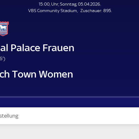
L
15:00, Uhr, Sonntag, 05.04.2026.
E
Z
VBS Community Stadium
Zuschauer:
895.
N
D
u
E
s
c
h
a
al Palace Frauen
u
e
1
6'
)
r
6
ich Town Women
.
m
i
n
u
t
e
stellung