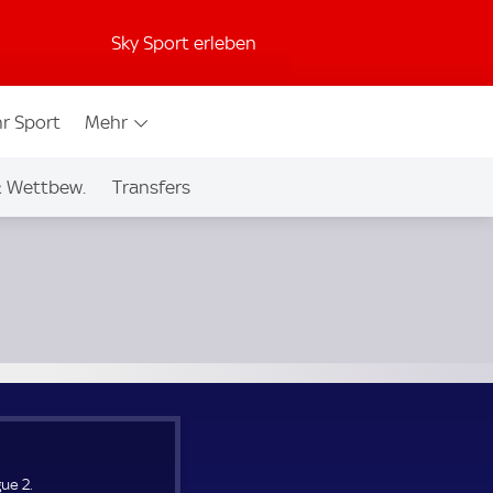
Sky Sport erleben
r Sport
Mehr
& Wettbew.
Transfers
ue 2.