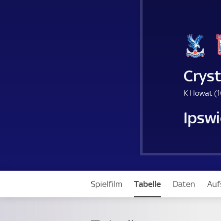
Cryst
K Howat (
1
Ipsw
Spielfilm
Tabelle
Daten
Auf