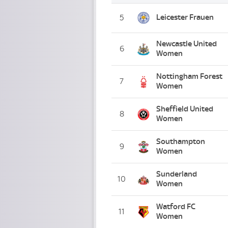
Leicester Frauen
5
Newcastle United
6
Women
Nottingham Forest
7
Women
Sheffield United
8
Women
Southampton
9
Women
Sunderland
10
Women
Watford FC
11
Women