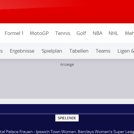
Formel 1
MotoGP
Tennis
Golf
NBA
NHL
Meh
os
Ergebnisse
Spielplan
Tabellen
Teams
Ligen 
men's Super League 2
S
SPIELENDE
P
I
E
tal Palace Frauen - Ipswich Town Women. Barclays Women's Super Leag