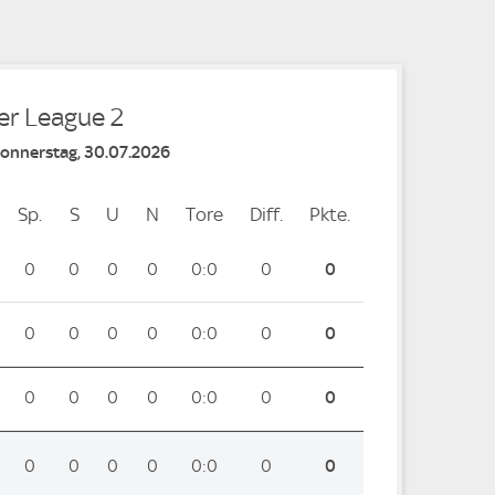
er League 2
Donnerstag, 30.07.2026
Sp.
Spiele
S
Siege
U
Unentschieden
N
Niederlagen
Tore
Tore
Diff.
Differenz
Pkte.
Punkte
0
0
0
0
0:0
0
0
0
0
0
0
0:0
0
0
0
0
0
0
0:0
0
0
0
0
0
0
0:0
0
0