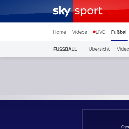
Home
Videos
LIVE
Fußball
FUSSBALL
Übersicht
Vide
Auf Sky
Crystal Palace Frauen - Ipswich Town Women; Barclays Wo
Crys