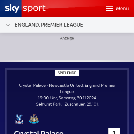
Menü
ENGLAND, PREMIER LEAGUE
Crystal Palace - Newcastle United; England, Premier Leagu
S
SPIELENDE
P
I
Crystal Palace - Newcastle United. England, Premier
E
L
League.
E
16:00, Uhr, Samstag, 30.11.2024.
N
D
Z
Selhurst Park
Zuschauer:
25.101.
E
u
s
c
h
Crystal Palace
1