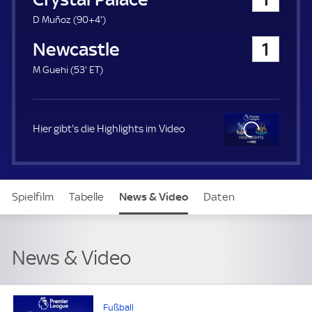
a
u
9
D Muñoz (
90+4'
)
e
4
Newcastle United
1
r
.
m
5
E
M Guehi (
53'
ET
)
i
3
T
n
.
u
m
t
i
Hier gibt's die Highlights im Video
e
n
u
t
Clo
e
se
Spielfilm
Tabelle
News & Video
Daten
Aufstellung
News & Video
Fußball