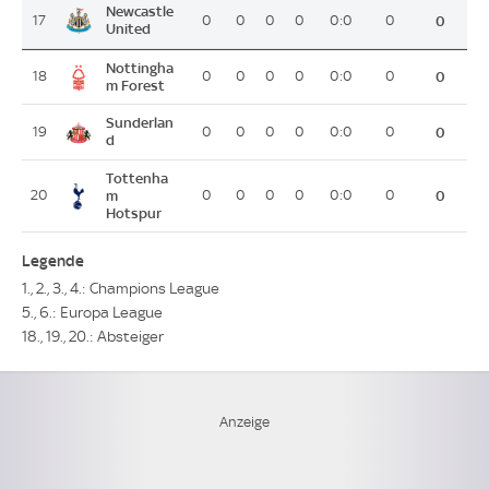
Newcastle
17
0
0
0
0
0:0
0
0
United
Nottingha
18
0
0
0
0
0:0
0
0
m Forest
Sunderlan
19
0
0
0
0
0:0
0
0
d
Tottenha
20
m
0
0
0
0
0:0
0
0
Hotspur
Legende
1., 2., 3., 4.: Champions League
5., 6.: Europa League
18., 19., 20.: Absteiger