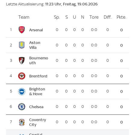
11:23 Uhr, Freitag, 19.06.2026
Letzte Aktualisierung:
Team
Team
Sp.
Spiele
S
Siege
U
Unentschieden
N
Niederlagen
Tore
Tore
Diff.
Differenz
Pkte.
Pun
Platz
Arsenal
1
0
0
0
0
0:0
0
0
Aston
2
0
0
0
0
0:0
0
0
Villa
Bournemo
3
0
0
0
0
0:0
0
0
uth
Brentford
4
0
0
0
0
0:0
0
0
Brighton
5
0
0
0
0
0:0
0
0
& Hove
Chelsea
6
0
0
0
0
0:0
0
0
Coventry
7
0
0
0
0
0:0
0
0
City
Crystal