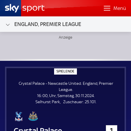
Menü
ENGLAND, PREMIER LEAGUE
Crystal Palace - Newcastle United; England, Premier Leagu
S
SPIELENDE
P
I
Crystal Palace - Newcastle United. England, Premier
E
L
League.
E
16:00, Uhr, Samstag, 30.11.2024.
N
D
Z
Selhurst Park
Zuschauer:
25.101.
E
u
s
c
h
Crystal Palace
1