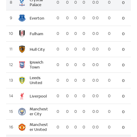
8
0
0
0
0
0:0
0
0
Palace
Everton
9
0
0
0
0
0:0
0
0
Fulham
10
0
0
0
0
0:0
0
0
Hull City
11
0
0
0
0
0:0
0
0
Ipswich
12
0
0
0
0
0:0
0
0
Town
Leeds
13
0
0
0
0
0:0
0
0
United
Liverpool
14
0
0
0
0
0:0
0
0
Manchest
15
0
0
0
0
0:0
0
0
er City
Manchest
16
0
0
0
0
0:0
0
0
er United