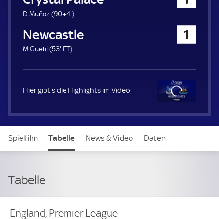
a
u
9
D Muñoz (
90+4'
)
e
4
Newcastle United
1
r
.
m
5
E
M Guehi (
53'
ET
)
i
3
T
n
.
u
m
t
i
Hier gibt's die Highlights im Video
e
n
u
t
Clo
e
se
Spielfilm
Tabelle
News & Video
Daten
Aufstellung
Tabelle
England, Premier League