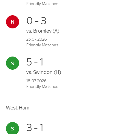
Friendly Matches
0 - 3
vs.
Bromley
(A)
25.07.2026
Friendly Matches
5 - 1
vs.
Swindon
(H)
18.07.2026
Friendly Matches
West Ham
3 - 1