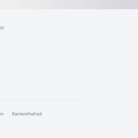
pp
en
Barrierefreiheit