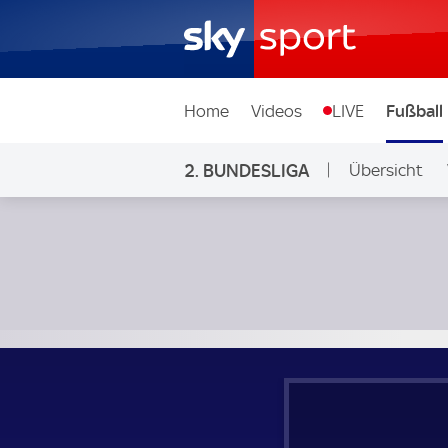
Home
Videos
LIVE
Fußball
2. BUNDESLIGA
Übersicht
Ligen & Wett
SV Darmstadt 98 - Karlsruher SC; 2. Bundesliga