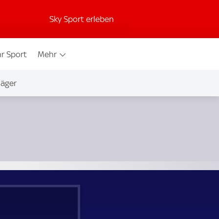
Sky Sport erleben
r Sport
Mehr
jäger