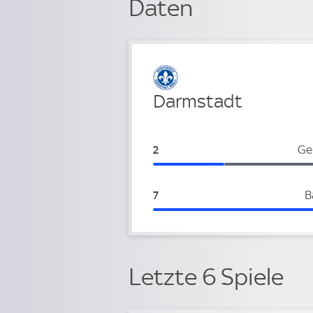
Daten
Verteidigung
Darmstadt
Darmstadt:
Ge
2
Darmstadt:
B
7
Letzte 6 Spiele