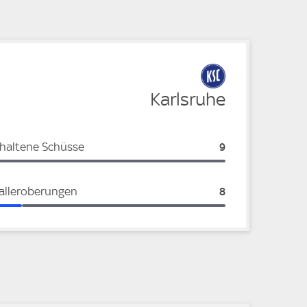
Karlsruhe
haltene Schüsse
Karlsruhe:
9
alleroberungen
Karlsruhe:
8