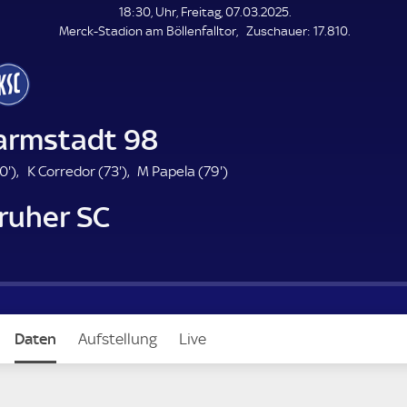
L
18:30, Uhr, Freitag, 07.03.2025.
E
Z
Merck-Stadion am Böllenfalltor
Zuschauer:
17.810.
N
D
u
E
s
c
h
a
armstadt 98
u
e
1
7
7
0'
)
K Corredor (
73'
)
M Papela (
79'
)
r
0
3
9
ruher SC
.
.
.
m
m
m
i
i
i
n
n
n
u
u
u
t
t
t
e
e
e
Daten
Aufstellung
Live