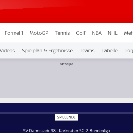
Formel 1
MotoGP
Tennis
Golf
NBA
NHL
Meh
Videos
Spielplan & Ergebnisse
Teams
Tabelle
Tor
bew.
Auf Sky
S
SPIELENDE
P
I
E
SV Darmstadt 98 - Karlsruher SC. 2. Bundesliga.