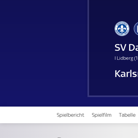
SV D
I Lidberg (
1
Karls
Spielbericht
Spielfilm
Tabelle