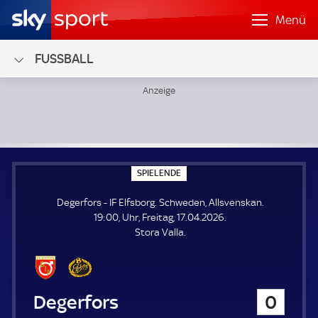
Menü
FUSSBALL
Degerfors - IF Elfsborg; Schweden, Allsvenskan
S
SPIELENDE
P
I
Degerfors - IF Elfsborg. Schweden, Allsvenskan.
E
L
19:00, Uhr, Freitag, 17.04.2026.
E
Stora Valla.
N
D
E
Degerfors
0