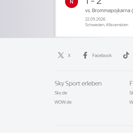
1 - 2
vs.
Brommapojkarna
22.05.2026
Schweden, Allsvenskan
X
Facebook
Sky Sport erleben
F
Sky.de
S
WOW.de
W