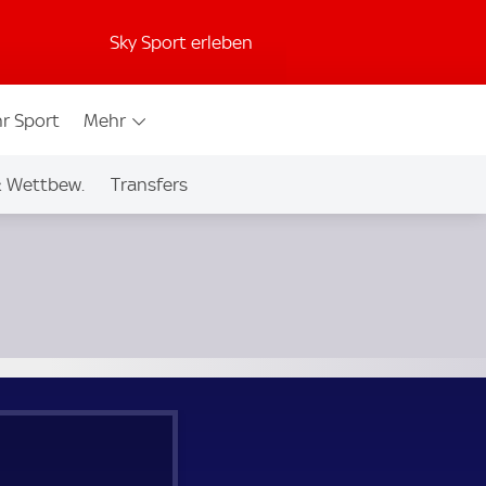
Sky Sport erleben
r Sport
Mehr
& Wettbew.
Transfers