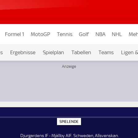
Formel 1
MotoGP
Tennis
Golf
NBA
NHL
Meh
os
Ergebnisse
Spielplan
Tabellen
Teams
Ligen 
S
SPIELENDE
P
I
E
Djurgardens IF - Mjällby AIF. Schweden, Allsvenskan.