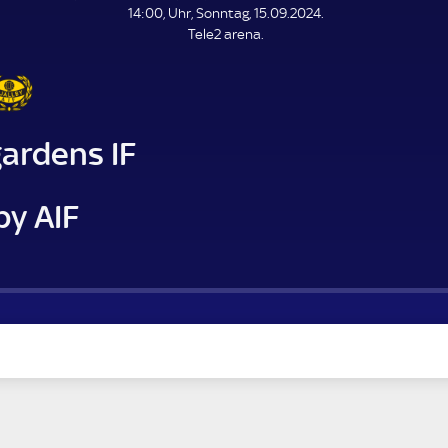
L
14:00, Uhr, Sonntag, 15.09.2024.
E
Tele2 arena.
N
D
E
ardens IF
by AIF