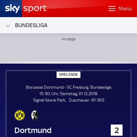
Menü
BUNDESLIGA
Borussia Dortmund - SC Freiburg; Bundesliga
S
SPIELENDE
P
I
Borussia Dortmund - SC Freiburg. Bundesliga.
E
L
15:30, Uhr, Samstag, 01.12.2018.
E
Z
Signal Iduna Park
Zuschauer:
81.365.
N
D
u
E
s
c
h
Borussia Dortmund
2
a