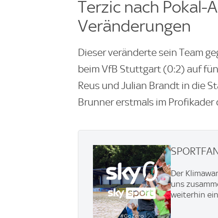
Terzic nach Pokal-A
Veränderungen
Dieser veränderte sein Team g
beim VfB Stuttgart (0:2) auf fü
Reus und Julian Brandt in die S
Brunner erstmals im Profikader
SPORTFAN
Der Klimawand
uns zusammen
weiterhin ei