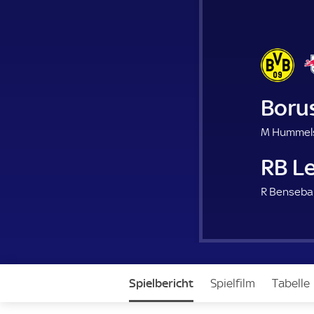
Boru
M Hummels
RB Le
R Bensebai
Spielbericht
Spielfilm
Tabelle