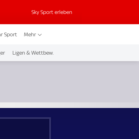
Sky Sport erleben
r Sport
Mehr
ger
Ligen & Wettbew.