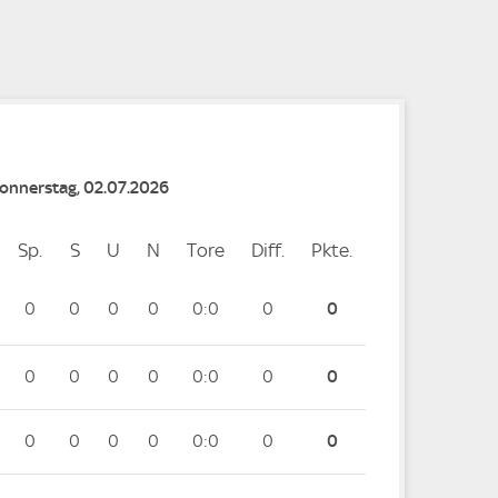
e
e
e
Donnerstag, 02.07.2026
Sp.
Spiele
S
Siege
U
Unentschieden
N
Niederlagen
Tore
Tore
Diff.
Differenz
Pkte.
Punkte
0
0
0
0
0:0
0
0
0
0
0
0
0:0
0
0
0
0
0
0
0:0
0
0