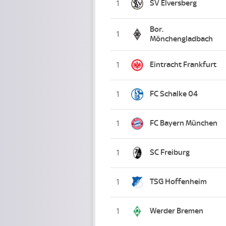
SV Elversberg
1
Bor.
1
Mönchengladbach
Eintracht Frankfurt
1
FC Schalke 04
1
FC Bayern München
1
SC Freiburg
1
TSG Hoffenheim
1
Werder Bremen
1