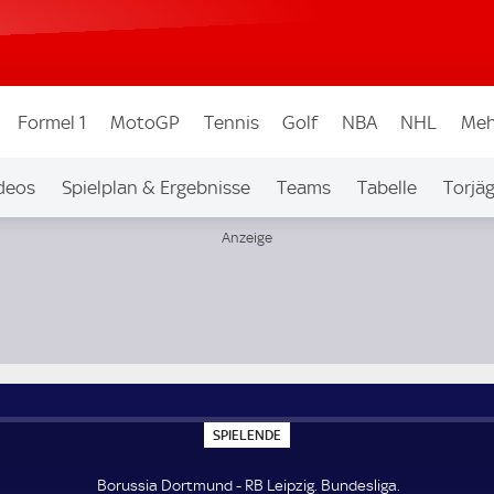
Formel 1
MotoGP
Tennis
Golf
NBA
NHL
Meh
deos
Spielplan & Ergebnisse
Teams
Tabelle
Torjä
S
SPIELENDE
P
I
E
Borussia Dortmund - RB Leipzig. Bundesliga.