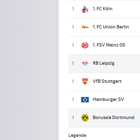
1. FC Köln
1
1. FC Union Berlin
1
1. FSV Mainz 05
1
RB Leipzig
1
VfB Stuttgart
1
Hamburger SV
1
Borussia Dortmund
1
Legende