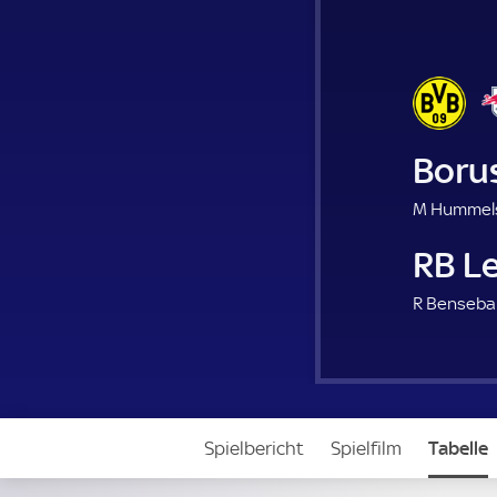
Boru
M Hummels
RB Le
R Bensebai
Spielbericht
Spielfilm
Tabelle