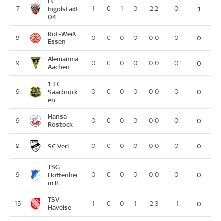
FC
7
Ingolstadt
1
0
1
0
2:2
0
1
04
Rot-Weiß
9
0
0
0
0
0:0
0
0
Essen
Alemannia
9
0
0
0
0
0:0
0
0
Aachen
1. FC
9
Saarbrück
0
0
0
0
0:0
0
0
en
Hansa
9
0
0
0
0
0:0
0
0
Rostock
SC Verl
9
0
0
0
0
0:0
0
0
TSG
9
Hoffenhei
0
0
0
0
0:0
0
0
m II
TSV
15
1
0
0
1
2:3
-1
0
Havelse