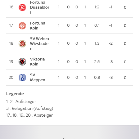
Fortuna
16
Düsseldor
1
0
0
1
1:2
-1
0
f
Fortuna
17
1
0
0
1
0:1
-1
0
Köln
SV Wehen
18
Wiesbade
1
0
0
1
1:3
-2
0
n
Viktoria
19
1
0
0
1
2:5
-3
0
Köln
SV
20
1
0
0
1
0:3
-3
0
Meppen
Legende
1., 2.: Aufsteiger
3.: Relegation (Aufstieg)
17., 18., 19., 20.: Absteiger