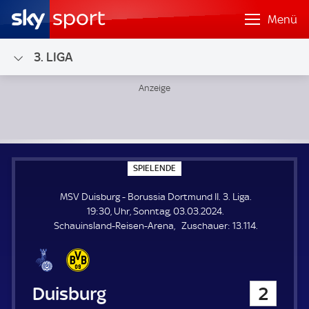
Menü
3. LIGA
MSV Duisburg - Borussia Dortmund II; 3. Liga
S
SPIELENDE
P
I
MSV Duisburg - Borussia Dortmund II. 3. Liga.
E
L
19:30, Uhr, Sonntag, 03.03.2024.
E
Z
Schauinsland-Reisen-Arena
Zuschauer:
13.114.
N
D
u
E
s
c
h
MSV Duisburg
2
a