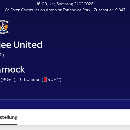
L
16:00, Uhr, Samstag, 21.02.2026.
E
Z
CalForth Construction Arena at Tannadice Park
Zuschauer:
9.047.
N
D
u
E
s
c
h
a
ee United
u
e
7
4'
)
r
4
arnock
.
m
9
s
9
 (
90+1'
)
J Thomson (
90+4'
)
i
1
/
4
n
.
o
.
u
m
m
t
i
i
e
n
n
stellung
u
u
t
t