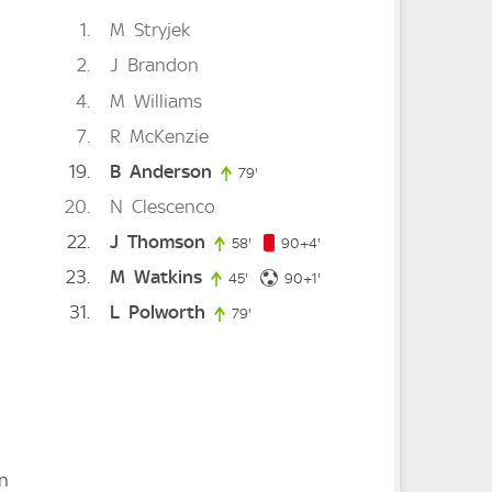
1
M
Stryjek
2
J
Brandon
4
M
Williams
7
R
McKenzie
19
B
Anderson
79'
79. minute
20
N
Clescenco
22
J
Thomson
94. minute
e
58'
58. minute
90+4'
23
M
Watkins
91. minute
45'
45. minute
90+1'
31
L
Polworth
79'
79. minute
n