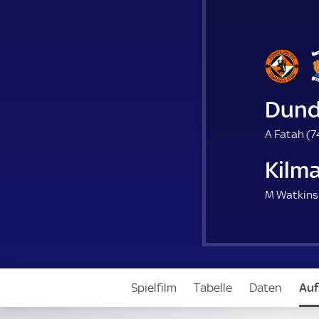
Dund
A Fatah (
7
Kilm
M Watkins
Spielfilm
Tabelle
Daten
Auf