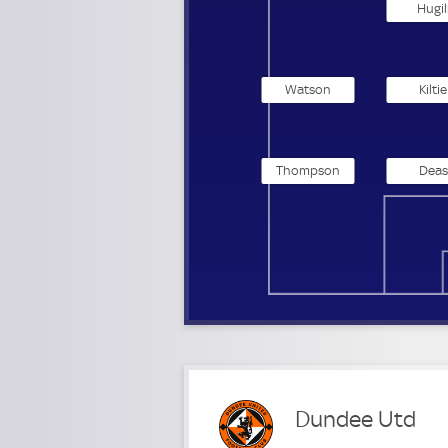
Hugil
Watson
Kiltie
Thompson
Deas
Dundee Utd