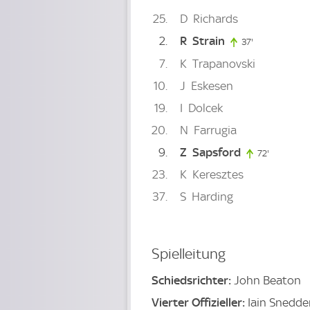
25
D
Richards
2
R
Strain
37'
37. minute
7
K
Trapanovski
10
J
Eskesen
19
I
Dolcek
20
N
Farrugia
9
Z
Sapsford
72'
72. minut
23
K
Keresztes
37
S
Harding
Spielleitung
Schiedsrichter:
John Beaton
Vierter Offizieller:
Iain Snedde