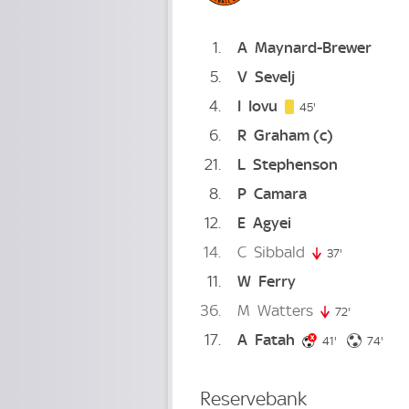
1
A
Maynard-Brewer
5
V
Sevelj
4
I
Iovu
45. minute
45'
6
R
Graham
(c)
21
L
Stephenson
8
P
Camara
12
E
Agyei
14
C
Sibbald
37'
37. minute
11
W
Ferry
36
M
Watters
72'
72. minute
17
A
Fatah
41. minute
74. 
41'
74'
Reservebank