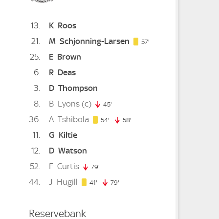
13
K
Roos
21
M
Schjonning-Larsen
57. minute
57'
25
E
Brown
6
R
Deas
3
D
Thompson
8
B
Lyons
(c)
45'
45. minute
36
A
Tshibola
54. minute
54'
58'
58. minute
11
G
Kiltie
12
D
Watson
52
F
Curtis
79'
79. minute
44
J
Hugill
minute
41. minute
41'
79'
79. minute
Reservebank