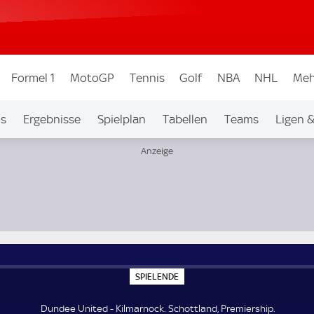
Formel 1
MotoGP
Tennis
Golf
NBA
NHL
Meh
os
Ergebnisse
Spielplan
Tabellen
Teams
Ligen 
S
SPIELENDE
P
I
E
Dundee United - Kilmarnock. Schottland, Premiership.