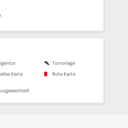
n
igentor
Torvorlage
elbe Karte
Rote Karte
usgewechselt