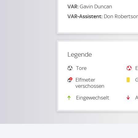
VAR:
Gavin Duncan
VAR-Assistent:
Don Robertso
Legende
Tore
E
Elfmeter
G
verschossen
Eingewechselt
A