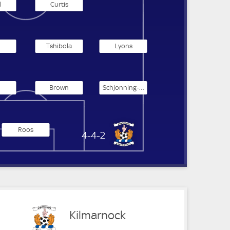
l
Curtis
Tshibola
Lyons
Brown
Schjonning-Larsen
Roos
Kilmarnock
4-4-2
Kilmarnock