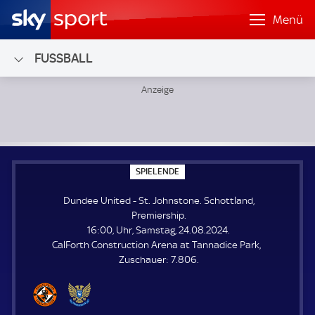
Menü
FUSSBALL
Dundee United - St. Johnstone; Schottland, Premiership
S
SPIELENDE
P
I
Dundee United - St. Johnstone. Schottland,
E
L
Premiership.
E
16:00, Uhr, Samstag, 24.08.2024.
N
D
CalForth Construction Arena at Tannadice Park
E
Z
Zuschauer:
7.806.
u
s
c