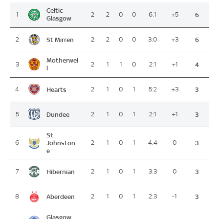
Celtic
1
2
2
0
0
6:1
+5
6
Glasgow
St Mirren
2
2
2
0
0
3:0
+3
6
Motherwel
3
2
1
1
0
2:1
+1
4
l
Hearts
4
2
1
0
1
5:2
+3
3
Dundee
5
2
1
0
1
2:1
+1
3
St.
6
Johnston
2
1
0
1
4:4
0
3
e
Hibernian
7
2
1
0
1
3:3
0
3
Aberdeen
8
2
1
0
1
2:3
-1
3
Glasgow