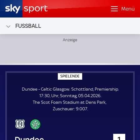
Menü
FUSSBALL
Dundee - Celtic Glasgow; Schottland, Premiership
S
SPIELENDE
P
I
Dundee - Celtic Glasgow. Schottland, Premiership.
E
L
17:30, Uhr, Sonntag, 05.04.2026.
E
The Scot Foam Stadium at Dens Park
N
D
Z
Zuschauer:
9.007.
E
u
s
c
h
Dundee
1