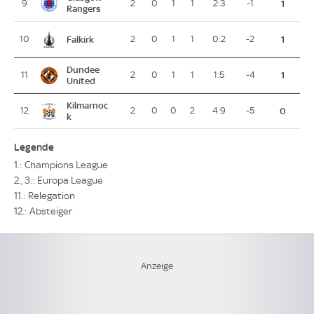
9
2
0
1
1
2:3
-1
1
Rangers
Falkirk
10
2
0
1
1
0:2
-2
1
Dundee
11
2
0
1
1
1:5
-4
1
United
Kilmarnoc
12
2
0
0
2
4:9
-5
0
k
Legende
1.: Champions League
2., 3.: Europa League
11.: Relegation
12.: Absteiger