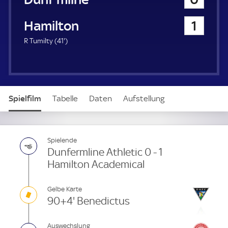
a
u
Hamilton Academical
1
e
r
4
R Tumilty (
41'
)
1
.
m
i
n
Spielfilm
Tabelle
Daten
Aufstellung
u
t
e
Spielende
Dunfermline Athletic 0 - 1
Hamilton Academical
Gelbe Karte
90+4' Benedictus
Auswechslung