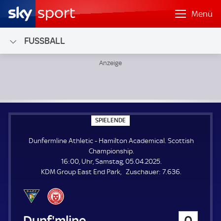
Menü
FUSSBALL
Dunfermline Athletic - Hamilton Academical; Scottish Cha
S
SPIELENDE
P
I
Dunfermline Athletic - Hamilton Academical. Scottish
E
L
Championship.
E
16:00, Uhr, Samstag, 05.04.2025.
N
D
Z
KDM Group East End Park
Zuschauer:
7.636.
E
u
s
c
h
Dunfermline Athletic
0