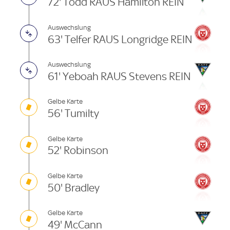
72' Todd RAUS Hamilton REIN
Auswechslung
63' Telfer RAUS Longridge REIN
Auswechslung
61' Yeboah RAUS Stevens REIN
Gelbe Karte
56' Tumilty
Gelbe Karte
52' Robinson
Gelbe Karte
50' Bradley
Gelbe Karte
49' McCann