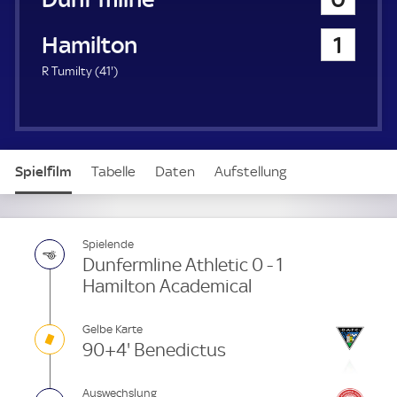
a
u
Hamilton Academical
1
e
r
4
R Tumilty (
41'
)
1
.
m
i
n
Spielfilm
Tabelle
Daten
Aufstellung
u
t
e
Spielende
Dunfermline Athletic 0 - 1
Hamilton Academical
Gelbe Karte
90+4' Benedictus
Auswechslung