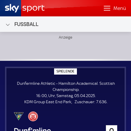
Menü
FUSSBALL
Dunfermline Athletic - Hamilton Academical; Scottish Cha
S
SPIELENDE
P
I
Dunfermline Athletic - Hamilton Academical. Scottish
E
L
Championship.
E
16:00, Uhr, Samstag, 05.04.2025.
N
D
Z
KDM Group East End Park
Zuschauer:
7.636.
E
u
s
c
h
Dunfermline Athletic
0