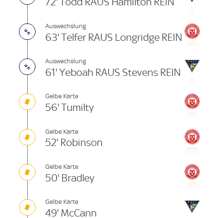
72' Todd RAUS Hamilton REIN
Auswechslung
63' Telfer RAUS Longridge REIN
Auswechslung
61' Yeboah RAUS Stevens REIN
Gelbe Karte
56' Tumilty
Gelbe Karte
52' Robinson
Gelbe Karte
50' Bradley
Gelbe Karte
49' McCann