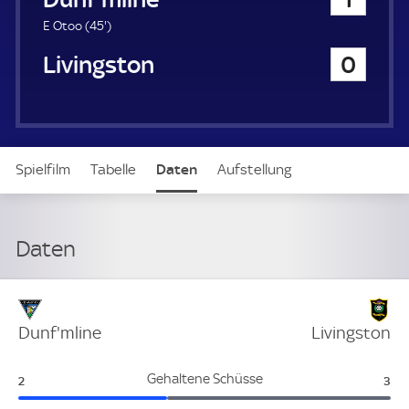
a
u
4
E Otoo (
45'
)
e
5
Livingston
0
r
.
m
i
n
u
t
Spielfilm
Tabelle
Daten
Aufstellung
e
Daten
Verteidigung
Dunf'mline
Livingston
Dunf'mline:
Liv
Gehaltene Schüsse
2
3