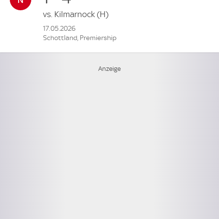
vs.
Kilmarnock
(H)
17.05.2026
Schottland, Premiership