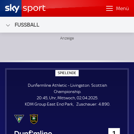
Menü
FUSSBALL
Dunfermline Athletic - Livingston; Scottish Championship
S
SPIELENDE
P
I
Dunfermline Athletic - Livingston. Scottish
E
L
Championship.
E
20:45, Uhr, Mittwoch, 02.04.2025.
N
D
Z
KDM Group East End Park
Zuschauer:
4.890.
E
u
s
c
h
Dunfermline Athletic
1