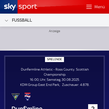
Menü
FUSSBALL
Dunfermline Athletic - Ross County; Scottish Championshi
S
SPIELENDE
P
I
Dunfermline Athletic - Ross County. Scottish
E
L
Championship.
E
16:00, Uhr, Samstag, 30.08.2025.
N
D
Z
KDM Group East End Park
Zuschauer:
4.878.
E
u
s
c
h
Dunfermline Athletic
2