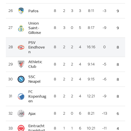
Pafos
26
8
2
3
3
8:11
-3
9
Union
27
Saint-
8
3
0
5
8:17
-9
9
Gilloise
PSV
28
Eindhove
8
2
2
4
16:16
0
8
n
Athletic
29
8
2
2
4
9:14
-5
8
Club
SSC
30
8
2
2
4
9:15
-6
8
Neapel
FC
31
Kopenhag
8
2
2
4
12:21
-9
8
en
Ajax
32
8
2
0
6
8:21
-13
6
Eintracht
33
8
1
1
6
10:21
-11
4
Frankfurt