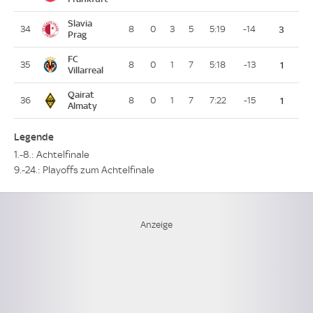
Slavia
34
8
0
3
5
5:19
-14
3
Prag
FC
35
8
0
1
7
5:18
-13
1
Villarreal
Qairat
36
8
0
1
7
7:22
-15
1
Almaty
Legende
1.-8.: Achtelfinale
9.-24.: Playoffs zum Achtelfinale