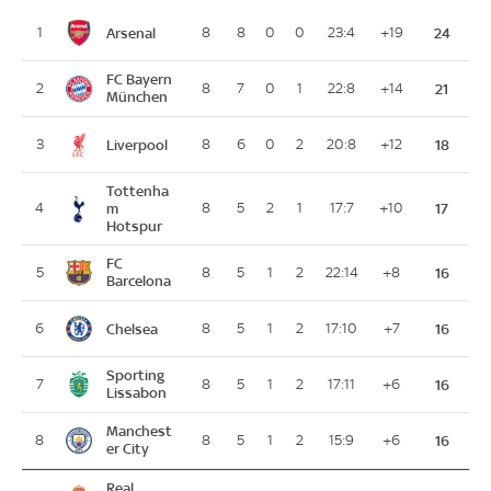
Arsenal
1
8
8
0
0
23:4
+19
24
FC Bayern
2
8
7
0
1
22:8
+14
21
München
Liverpool
3
8
6
0
2
20:8
+12
18
Tottenha
4
m
8
5
2
1
17:7
+10
17
Hotspur
FC
5
8
5
1
2
22:14
+8
16
Barcelona
Chelsea
6
8
5
1
2
17:10
+7
16
Sporting
7
8
5
1
2
17:11
+6
16
Lissabon
Manchest
8
8
5
1
2
15:9
+6
16
er City
Real