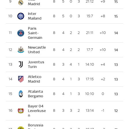
9
8
5
0
3
21:12
+9
15
Madrid
Inter
10
8
5
0
3
15:7
+8
15
Mailand
Paris
11
Saint-
8
4
2
2
21:11
+10
14
Germain
Newcastle
12
8
4
2
2
17:7
+10
14
United
Juventus
13
8
3
4
1
14:10
+4
13
Turin
Atletico
14
8
4
1
3
17:15
+2
13
Madrid
Atalanta
15
8
4
1
3
10:10
0
13
Bergamo
Bayer 04
16
Leverkuse
8
3
3
2
13:14
-1
12
n
Borussia