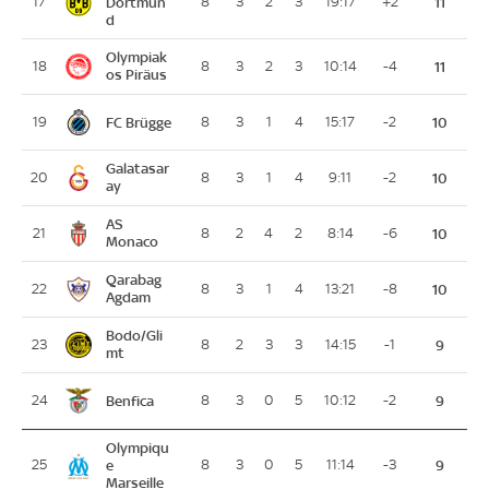
17
Dortmun
8
3
2
3
19:17
+2
11
d
Olympiak
18
8
3
2
3
10:14
-4
11
os Piräus
FC Brügge
19
8
3
1
4
15:17
-2
10
Galatasar
20
8
3
1
4
9:11
-2
10
ay
AS
21
8
2
4
2
8:14
-6
10
Monaco
Qarabag
22
8
3
1
4
13:21
-8
10
Agdam
Bodo/Gli
23
8
2
3
3
14:15
-1
9
mt
Benfica
24
8
3
0
5
10:12
-2
9
Olympiqu
25
e
8
3
0
5
11:14
-3
9
Marseille