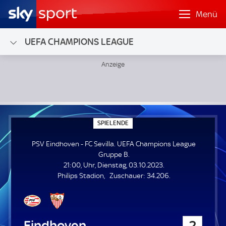
Menü
UEFA CHAMPIONS LEAGUE
PSV Eindhoven - FC Sevilla; UEFA Champions League Grup
S
SPIELENDE
P
I
PSV Eindhoven - FC Sevilla. UEFA Champions League
E
L
Gruppe B.
E
21:00, Uhr, Dienstag, 03.10.2023.
N
D
Z
Philips Stadion
Zuschauer:
34.206.
E
u
s
c
h
PSV Eindhoven
2