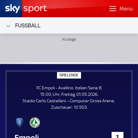
Menü
FUSSBALL
FC Empoli - Avellino; Italian Serie B
S
SPIELENDE
P
I
FC Empoli - Avellino. Italian Serie B.
E
L
15:00, Uhr, Freitag, 01.05.2026.
E
Stadio Carlo Castellani – Computer Gross Arena
N
D
Z
Zuschauer:
10.503.
E
u
s
c
h
FC Empoli
1