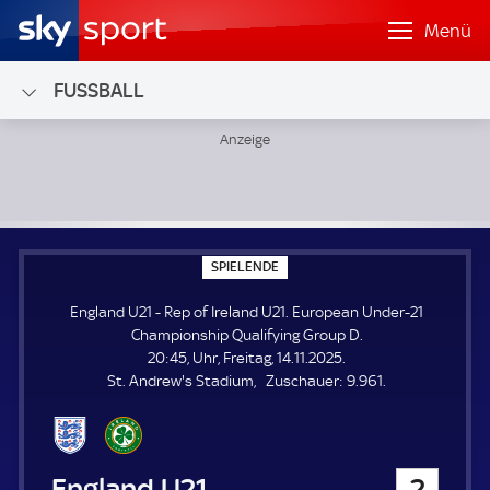
Menü
FUSSBALL
England U21 - Rep of Ireland U21; European Under-21 Cha
S
SPIELENDE
P
I
England U21 - Rep of Ireland U21. European Under-21
E
L
Championship Qualifying Group D.
E
20:45, Uhr, Freitag, 14.11.2025.
N
D
Z
St. Andrew's Stadium
Zuschauer:
9.961.
E
u
s
c
h
England U21
2