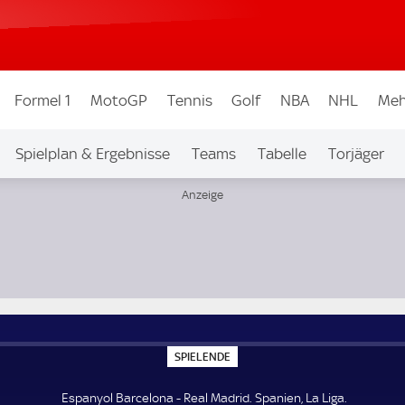
Formel 1
MotoGP
Tennis
Golf
NBA
NHL
Meh
Spielplan & Ergebnisse
Teams
Tabelle
Torjäger
S
SPIELENDE
P
I
E
Espanyol Barcelona - Real Madrid. Spanien, La Liga.