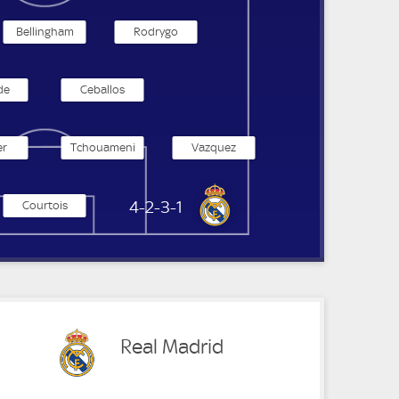
Bellingham
Rodrygo
de
Ceballos
er
Tchouameni
Vazquez
Real Madrid
4-2-3-1
Courtois
Real Madrid