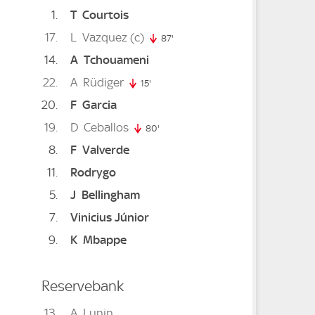
1
T
Courtois
17
L
Vazquez
(c)
87'
87. minute
14
A
Tchouameni
ute
22
A
Rüdiger
15'
15. minute
20
F
Garcia
 minute
19
D
Ceballos
80'
80. minute
8
F
Valverde
te
11
Rodrygo
5
J
Bellingham
7
Vinicius Júnior
e
9
K
Mbappe
te
Reservebank
13
A
Lunin