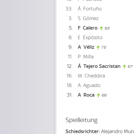
33
Á
Fortuño
3
S
Gómez
5
F
Calero
83'
83. minute
8
E
Expósito
9
A
Véliz
73'
73. minute
11
P
Milla
12
Á
Tejero Sacristan
67'
16
W
Cheddira
18
A
Aguado
31
A
Roca
66'
66. minute
Spielleitung
Schiedsrichter:
Alejandro Mun