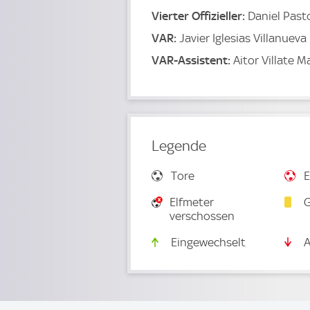
Vierter Offizieller:
Daniel Pasto
VAR:
Javier Iglesias Villanueva
VAR-Assistent:
Aitor Villate M
Legende
Tore
E
Elfmeter
G
verschossen
Eingewechselt
A