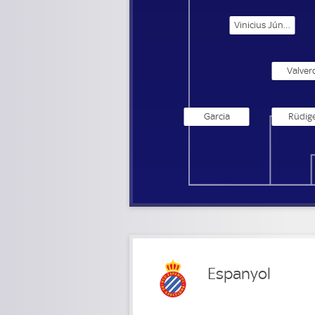
Vinicius Júnior
Valver
Garcia
Rüdig
Espanyol