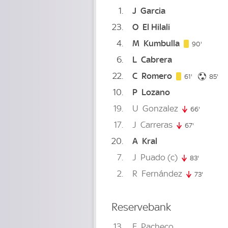
1
J
Garcia
23
O
El Hilali
4
M
Kumbulla
90. min
90'
6
L
Cabrera
22
C
Romero
61. minute
85.
61'
85'
10
P
Lozano
19
U
Gonzalez
66'
66. minu
17
J
Carreras
67'
67. minute
20
A
Kral
7
J
Puado
(c)
83'
83. minut
2
R
Fernández
73'
73. minu
Reservebank
13
F
Pacheco