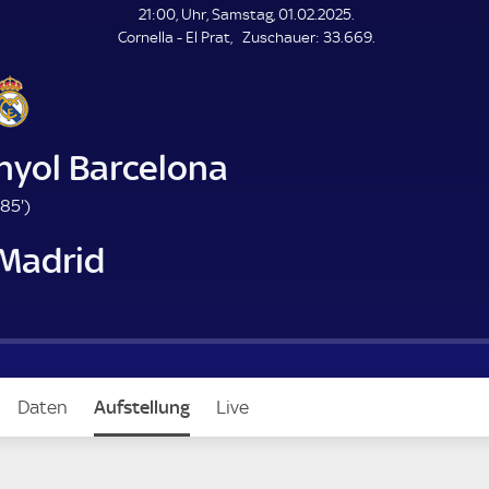
L
21:00, Uhr, Samstag, 01.02.2025.
E
Z
Cornella - El Prat
Zuschauer:
33.669.
N
D
u
E
s
c
h
a
nyol Barcelona
u
e
8
85'
)
r
5
 Madrid
.
m
i
n
u
t
e
Daten
Aufstellung
Live