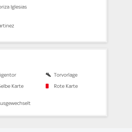
riza Iglesias
artinez
igentor
Torvorlage
elbe Karte
Rote Karte
usgewechselt