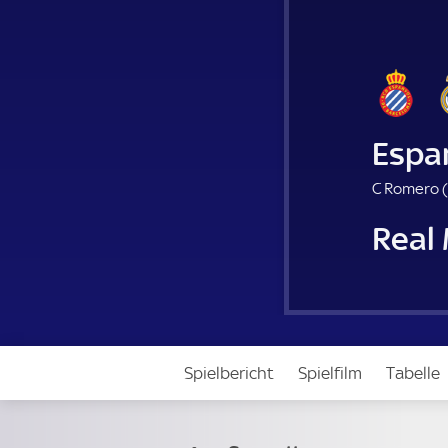
Espa
C Romero (
Real
Spielbericht
Spielfilm
Tabelle