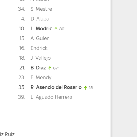
34
S
Mestre
4
D
Alaba
10
L
Modric
80'
80. minute
15
A
Guler
16
Endrick
18
J
Vallejo
21
B
Diaz
67. minute
87'
87. minute
23
F
Mendy
35
R
Asencio del Rosario
15'
15. minute
39
L
Aguado Herrera
iz Ruiz