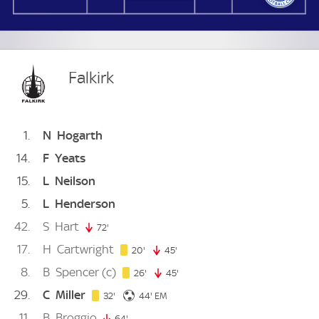
Falkirk
1
N
Hogarth
14
F
Yeats
15
L
Neilson
5
L
Henderson
42
S
Hart
72'
72. minute
17
H
Cartwright
20. minute
20'
45'
45. minute
8
B
Spencer
(c)
26. minute
26'
45'
45. minute
29
C
Miller
32. minute
44. minute
32'
44'
EM
11
B
Broggio
64'
64. minute