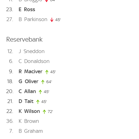
23
E
Ross
27
B
Parkinson
45'
45. minute
Reservebank
12
J
Sneddon
6
C
Donaldson
9
R
Maciver
45'
45. minute
18
G
Oliver
64'
64. minute
20
C
Allan
45'
45. minute
21
D
Tait
45'
45. minute
22
K
Wilson
72'
72. minute
36
K
Brown
7
B
Graham