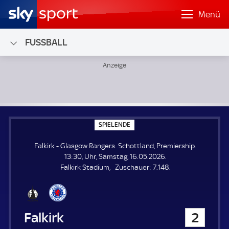
Menü
FUSSBALL
Falkirk - Glasgow Rangers; Schottland, Premiership
S
SPIELENDE
P
I
Falkirk - Glasgow Rangers. Schottland, Premiership.
E
L
13:30, Uhr, Samstag, 16.05.2026.
E
Z
Falkirk Stadium
Zuschauer:
7.148.
N
D
u
E
s
c
h
Falkirk
2
a