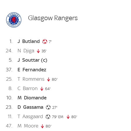
Glasgow Rangers
1
J
Butland
7. minute
7'
24
N
Djiga
35'
35. minute
5
J
Souttar
(c)
37
E
Fernandez
25
T
Rommens
80'
80. minute
8
C
Barron
64'
64. minute
10
M
Diomande
23
D
Gassama
27. minute
27'
11
T
Aasgaard
79. minute
79'
EM
80'
80. minute
47
M
Moore
80'
80. minute