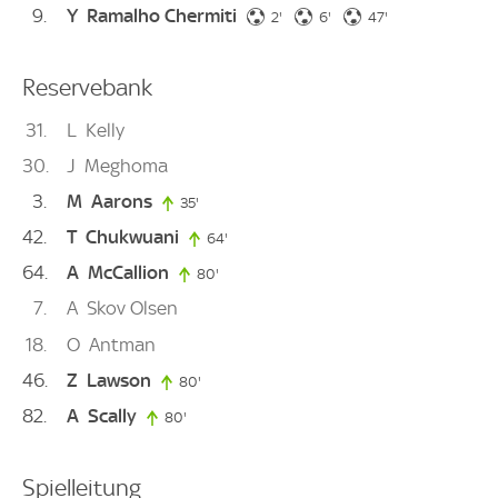
9
Y
Ramalho Chermiti
2. minute
6. minute
47. minute
2'
6'
47'
Reservebank
31
L
Kelly
30
J
Meghoma
3
M
Aarons
35'
35. minute
42
T
Chukwuani
64'
64. minute
64
A
McCallion
80'
80. minute
7
A
Skov Olsen
18
O
Antman
46
Z
Lawson
80'
80. minute
82
A
Scally
80'
80. minute
Spielleitung