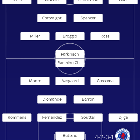
Cartwright
Spencer
Miller
Broggio
Ross
Parkinson
Ramalho Chermiti
Moore
Aasgaard
Gassama
Diomande
Barron
Rommens
Fernandez
Souttar
Djiga
Butland
Glasgow Rangers
4-2-3-1