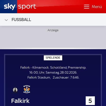
Menü
FUSSBALL
Falkirk - Kilmarnock; Schottland, Premiership
S
SPIELENDE
P
I
Falkirk - Kilmarnock. Schottland, Premiership.
E
L
16:00, Uhr, Samstag, 28.02.2026.
E
Z
Falkirk Stadium
Zuschauer:
7.646.
N
D
u
E
s
c
h
Falkirk
5
a