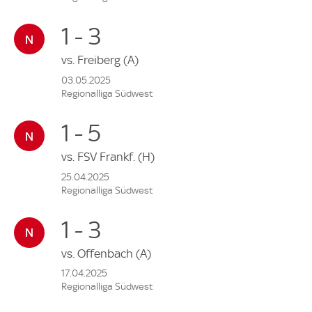
1 - 3
vs.
Freiberg
(A)
03.05.2025
Regionalliga Südwest
1 - 5
vs.
FSV Frankf.
(H)
25.04.2025
Regionalliga Südwest
1 - 3
vs.
Offenbach
(A)
17.04.2025
Regionalliga Südwest