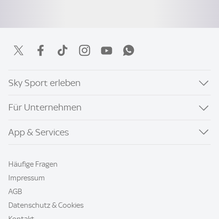
Sky Sport erleben
Für Unternehmen
App & Services
Häufige Fragen
Impressum
AGB
Datenschutz & Cookies