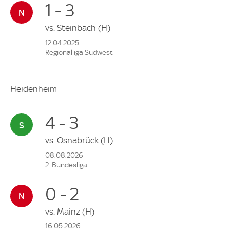
1 - 3
vs.
Steinbach
(H)
12.04.2025
Regionalliga Südwest
Heidenheim
4 - 3
vs.
Osnabrück
(H)
08.08.2026
2. Bundesliga
0 - 2
vs.
Mainz
(H)
16.05.2026