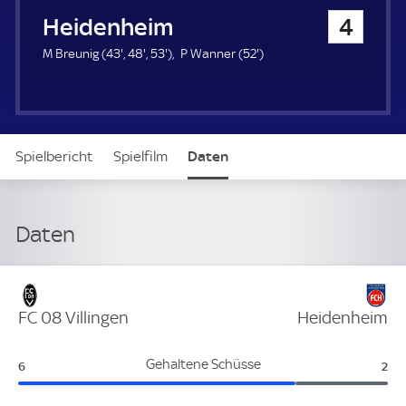
u
1. FC Heidenheim
4
e
r
4
4
5
5
M Breunig (
43'
,
48'
,
53'
)
P Wanner (
52'
)
3
8
3
2
.
.
.
.
m
m
m
m
i
i
i
i
n
n
n
n
Spielbericht
Spielfilm
Daten
u
u
u
u
t
t
t
t
e
e
e
e
Aufstellung
Live
Daten
Verteidigung
FC 08 Villingen
Heidenheim
FC 08 Villingen:
Hei
Gehaltene Schüsse
6
2