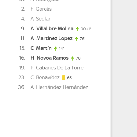
2
F
Garcés
4
A
Sedlar
9
A
Villalibre Molina
90+1'
91. minute
11
A
Martinez Lopez
76'
76. minute
15
C
Martín
14'
14. minute
16
H
Novoa Ramos
nute
76'
76. minute
19
P
Cabanes De La Torre
te
23
C
Benavídez
65. minute
65'
36
A
Hernández Hernández
3. minute