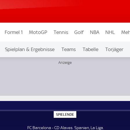
Formel 1
MotoGP
Tennis
Golf
NBA
NHL
Meh
Spielplan & Ergebnisse
Teams
Tabelle
Torjäger
S
SPIELENDE
P
I
E
FC Barcelona - CD Alaves. Spanien, La Liga.