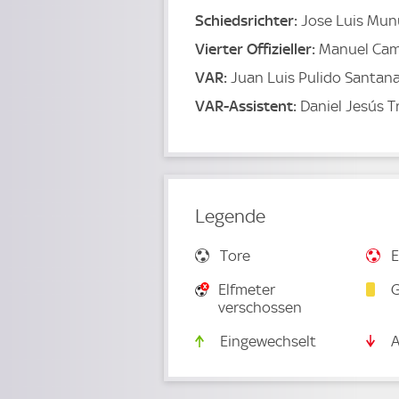
Schiedsrichter:
Jose Luis Mu
Vierter Offizieller:
Manuel Cam
VAR:
Juan Luis Pulido Santan
VAR-Assistent:
Daniel Jesús Tr
Legende
Tore
E
Elfmeter
G
verschossen
Eingewechselt
A