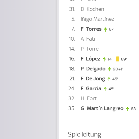
31
D
Kochen
5
Iñigo Martínez
7
F
Torres
67'
67. minute
10
A
Fati
14
P
Torre
16
F
López
89. mi
14'
14. minute
89'
18
P
Delgado
90+1'
91. minu
21
F
De Jong
45'
45. minute
24
E
Garcia
45'
45. minute
32
H
Fort
35
G
Martín Langreo
83'
8
Spielleitung