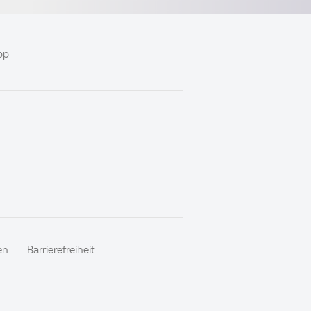
pp
en
Barrierefreiheit