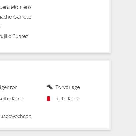
nuera Montero
acho Garrote
a
ujillo Suarez
igentor
Torvorlage
elbe Karte
Rote Karte
usgewechselt