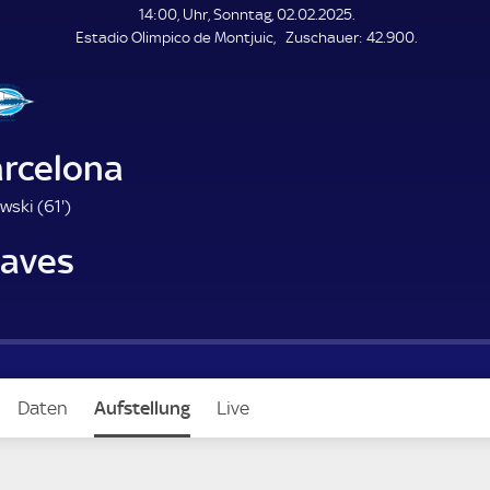
L
14:00, Uhr, Sonntag, 02.02.2025.
E
Z
Estadio Olimpico de Montjuic
Zuschauer:
42.900.
N
D
u
E
s
c
h
a
arcelona
u
e
6
wski (
61'
)
r
1
laves
.
m
i
n
u
t
e
Daten
Aufstellung
Live