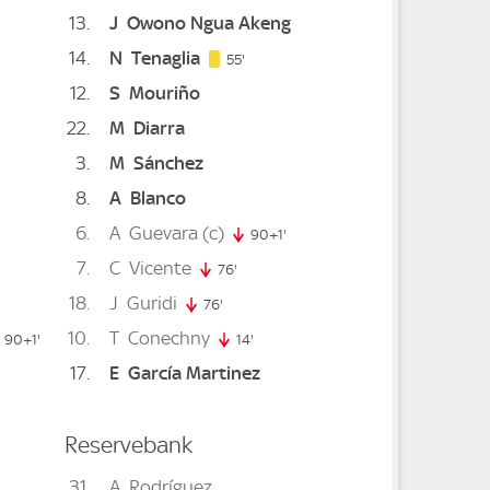
13
J
Owono Ngua Akeng
14
N
Tenaglia
55. minute
55'
12
S
Mouriño
te
5. minute
22
M
Diarra
3
M
Sánchez
8
A
Blanco
te
14. minute
6
A
Guevara
(c)
90+1'
91. minute
7
C
Vicente
76'
76. minute
18
J
Guridi
76'
76. minute
10
T
Conechny
 minute
90+1'
91. minute
14'
14. minute
17
E
García Martinez
minute
Reservebank
31
A
Rodríguez