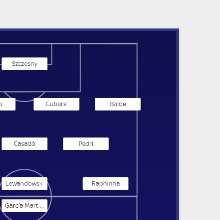
Szczesny
o
Cubarsí
Balde
Casadó
Pedri
Lewandowski
Raphinha
García Martinez