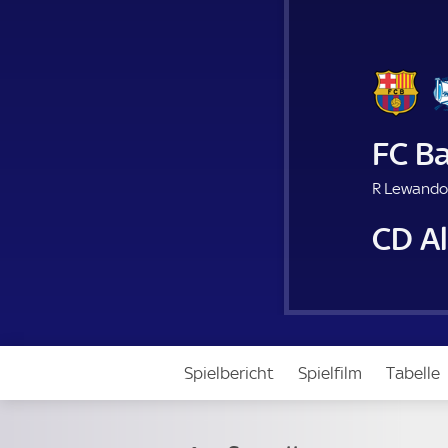
FC B
R Lewando
CD A
Spielbericht
Spielfilm
Tabelle