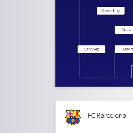
Conechny
Gueva
Sánchez
Diarr
FC Barcelona