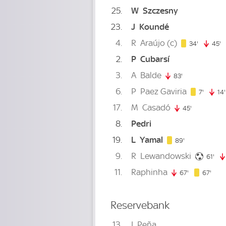
25
W
Szczesny
23
J
Koundé
4
R
Araújo
(c)
34. minu
34'
45'
4
2
P
Cubarsí
3
A
Balde
83'
83. minute
6
P
Paez Gaviria
7. minu
7'
14'
17
M
Casadó
45'
45. minute
8
Pedri
19
L
Yamal
89. minute
89'
9
R
Lewandowski
61.
61'
11
Raphinha
67. 
67'
67. minute
67'
Reservebank
13
I
Peña