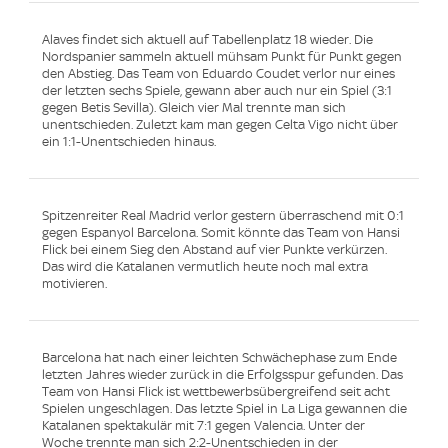
Alaves findet sich aktuell auf Tabellenplatz 18 wieder. Die
Nordspanier sammeln aktuell mühsam Punkt für Punkt gegen
den Abstieg. Das Team von Eduardo Coudet verlor nur eines
der letzten sechs Spiele, gewann aber auch nur ein Spiel (3:1
gegen Betis Sevilla). Gleich vier Mal trennte man sich
unentschieden. Zuletzt kam man gegen Celta Vigo nicht über
ein 1:1-Unentschieden hinaus.
Spitzenreiter Real Madrid verlor gestern überraschend mit 0:1
gegen Espanyol Barcelona. Somit könnte das Team von Hansi
Flick bei einem Sieg den Abstand auf vier Punkte verkürzen.
Das wird die Katalanen vermutlich heute noch mal extra
motivieren.
Barcelona hat nach einer leichten Schwächephase zum Ende
letzten Jahres wieder zurück in die Erfolgsspur gefunden. Das
Team von Hansi Flick ist wettbewerbsübergreifend seit acht
Spielen ungeschlagen. Das letzte Spiel in La Liga gewannen die
Katalanen spektakulär mit 7:1 gegen Valencia. Unter der
Woche trennte man sich 2:2-Unentschieden in der