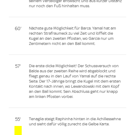
seinem Verteidiger entwischt und aus kurzer Distanz
nur noch den Fuß hinhalten muss.
60'
Nächste gute Möglichkeit für Barca. Yamal hat am
rechten Strafraumeck zu viel Zeit und löffelt die
Kugel an den zweiten Pfosten, wo Garcia nur um
Zentimetern nicht an den Ball kommt.
57'
Die erste dicke Möglichkeit! Der Schussversuch von
Balde aus der zweiten Reihe wird abgeblockt und
fliegt genau in den Lauf von Yamal auf die rechte
Seite. Der 17-Jährige bringt die Kugel mit dem ersten
Kontakt nach innen, wo Lewandowski mit dem Kopf
an den Ball kommt. Sein Abschluss geht nur knapp
am linken Pfosten vorbei.
55'
Tenaglia steigt Raphinha hinten in die Achillessehne
und sieht dafür völlig zurecht die Gelbe Karte.