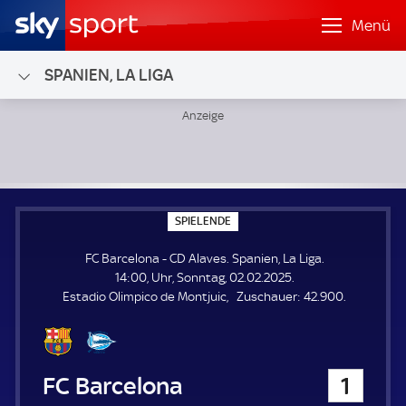
Menü
SPANIEN, LA LIGA
FC Barcelona - CD Alaves; Spanien, La Liga
S
SPIELENDE
P
I
FC Barcelona - CD Alaves. Spanien, La Liga.
E
L
14:00, Uhr, Sonntag, 02.02.2025.
E
Z
Estadio Olimpico de Montjuic
Zuschauer:
42.900.
N
D
u
E
s
c
h
FC Barcelona
1
a