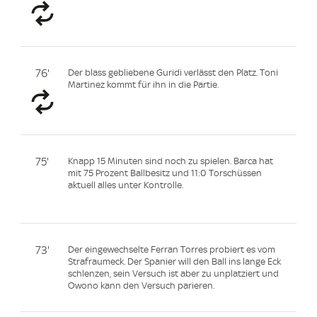
76'
Der blass gebliebene Guridi verlässt den Platz. Toni
Martinez kommt für ihn in die Partie.
75'
Knapp 15 Minuten sind noch zu spielen. Barca hat
mit 75 Prozent Ballbesitz und 11:0 Torschüssen
aktuell alles unter Kontrolle.
73'
Der eingewechselte Ferran Torres probiert es vom
Strafraumeck. Der Spanier will den Ball ins lange Eck
schlenzen, sein Versuch ist aber zu unplatziert und
Owono kann den Versuch parieren.