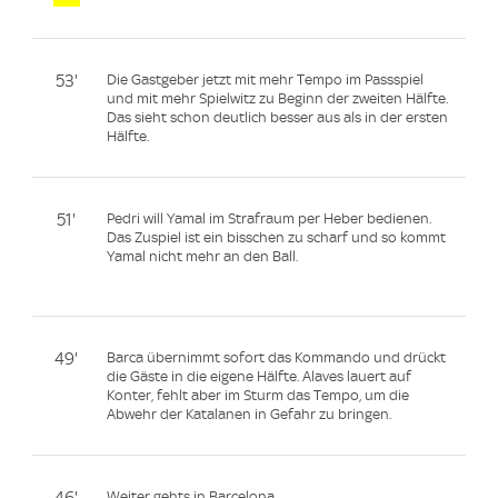
53'
Die Gastgeber jetzt mit mehr Tempo im Passspiel
und mit mehr Spielwitz zu Beginn der zweiten Hälfte.
Das sieht schon deutlich besser aus als in der ersten
Hälfte.
51'
Pedri will Yamal im Strafraum per Heber bedienen.
Das Zuspiel ist ein bisschen zu scharf und so kommt
Yamal nicht mehr an den Ball.
49'
Barca übernimmt sofort das Kommando und drückt
die Gäste in die eigene Hälfte. Alaves lauert auf
Konter, fehlt aber im Sturm das Tempo, um die
Abwehr der Katalanen in Gefahr zu bringen.
Weiter gehts in Barcelona.