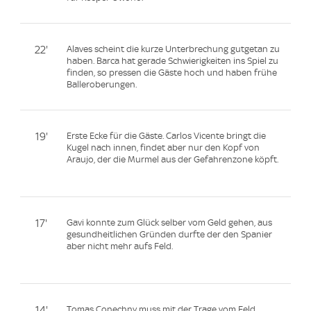
22'
Alaves scheint die kurze Unterbrechung gutgetan zu
haben. Barca hat gerade Schwierigkeiten ins Spiel zu
finden, so pressen die Gäste hoch und haben frühe
Balleroberungen.
19'
Erste Ecke für die Gäste. Carlos Vicente bringt die
Kugel nach innen, findet aber nur den Kopf von
Araujo, der die Murmel aus der Gefahrenzone köpft.
17'
Gavi konnte zum Glück selber vom Geld gehen, aus
gesundheitlichen Gründen durfte der den Spanier
aber nicht mehr aufs Feld.
14'
Tomas Conechny muss mit der Trage vom Feld