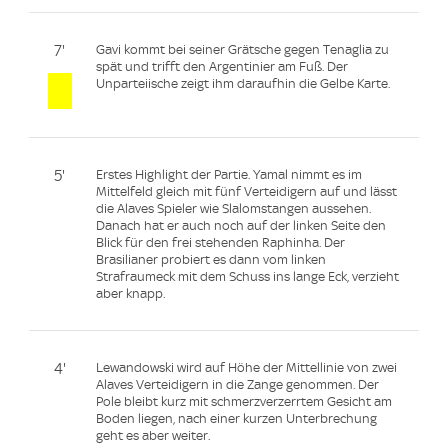
7'
Gavi kommt bei seiner Grätsche gegen Tenaglia zu
spät und trifft den Argentinier am Fuß. Der
Unparteiische zeigt ihm daraufhin die Gelbe Karte.
5'
Erstes Highlight der Partie. Yamal nimmt es im
Mittelfeld gleich mit fünf Verteidigern auf und lässt
die Alaves Spieler wie Slalomstangen aussehen.
Danach hat er auch noch auf der linken Seite den
Blick für den frei stehenden Raphinha. Der
Brasilianer probiert es dann vom linken
Strafraumeck mit dem Schuss ins lange Eck, verzieht
aber knapp.
4'
Lewandowski wird auf Höhe der Mittellinie von zwei
Alaves Verteidigern in die Zange genommen. Der
Pole bleibt kurz mit schmerzverzerrtem Gesicht am
Boden liegen, nach einer kurzen Unterbrechung
geht es aber weiter.