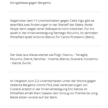
Königsklasse gegen Bergamo.
Gegenüber dem 1:1-Unentschieden gegen Celta Vigo gibt es
ebenfalls zwei Änderungen in der Startelf der Gäste. Abdel
Abqar kann wegen einer Gelbsperre nicht mitwirken. Für ihn
spielt in der Innenverteidgung Santiago Mourino. Im zentralen
Mittelfeld spielt Antonio Blanco für Carlos Protesoni (Bank).
Der Gast aus Alaves startet wie folgt: Owono - Tenaglia,
Mourino, Diarra, Sanchez - Vicente, Blanco, Guevara, Conechny
- Garcia, Guridi.
Im Vergleich zum 2:2-Unentschieden unter der Woche gegen
Atalanta Bergamo nimmt Flick zwei Veränderungen vor.
Cubarsi ersetzt in der Innenverteidigung Eric Garcia. Im
Mittelfeld erhält Marc Casado den Vorzug vor Frenkie de Jong.
Beide sitzen vorerst auf der Bank.