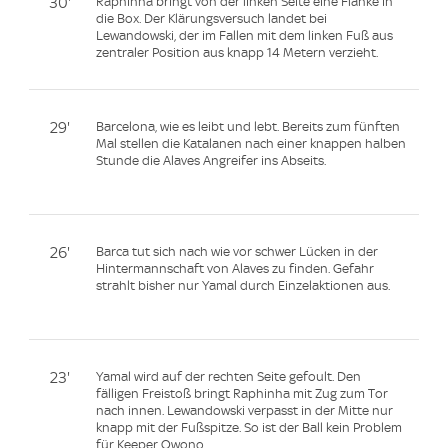
30'
Raphinha bringt von der linken Seite eine Flanke in
die Box. Der Klärungsversuch landet bei
Lewandowski, der im Fallen mit dem linken Fuß aus
zentraler Position aus knapp 14 Metern verzieht.
29'
Barcelona, wie es leibt und lebt. Bereits zum fünften
Mal stellen die Katalanen nach einer knappen halben
Stunde die Alaves Angreifer ins Abseits.
26'
Barca tut sich nach wie vor schwer Lücken in der
Hintermannschaft von Alaves zu finden. Gefahr
strahlt bisher nur Yamal durch Einzelaktionen aus.
23'
Yamal wird auf der rechten Seite gefoult. Den
fälligen Freistoß bringt Raphinha mit Zug zum Tor
nach innen. Lewandowski verpasst in der Mitte nur
knapp mit der Fußspitze. So ist der Ball kein Problem
für Keeper Owono.