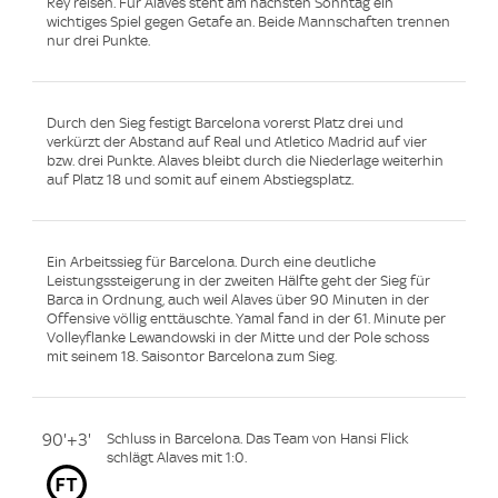
Rey reisen. Für Alaves steht am nächsten Sonntag ein
wichtiges Spiel gegen Getafe an. Beide Mannschaften trennen
nur drei Punkte.
Durch den Sieg festigt Barcelona vorerst Platz drei und
verkürzt der Abstand auf Real und Atletico Madrid auf vier
bzw. drei Punkte. Alaves bleibt durch die Niederlage weiterhin
auf Platz 18 und somit auf einem Abstiegsplatz.
Ein Arbeitssieg für Barcelona. Durch eine deutliche
Leistungssteigerung in der zweiten Hälfte geht der Sieg für
Barca in Ordnung, auch weil Alaves über 90 Minuten in der
Offensive völlig enttäuschte. Yamal fand in der 61. Minute per
Volleyflanke Lewandowski in der Mitte und der Pole schoss
mit seinem 18. Saisontor Barcelona zum Sieg.
90'+3'
Schluss in Barcelona. Das Team von Hansi Flick
schlägt Alaves mit 1:0.