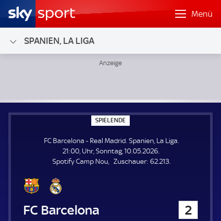
Menü
SPANIEN, LA LIGA
FC Barcelona - Real Madrid; Spanien, La Liga
S
SPIELENDE
P
I
FC Barcelona - Real Madrid. Spanien, La Liga.
E
L
21:00, Uhr, Sonntag, 10.05.2026.
E
Z
Spotify Camp Nou
Zuschauer:
62.213.
N
D
u
E
s
c
h
FC Barcelona
2
a