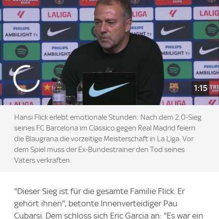
1:15
Hansi Flick erlebt emotionale Stunden: Nach dem 2:0-Sieg
seines FC Barcelona im Classico gegen Real Madrid feiern
die Blaugrana die vorzeitige Meisterschaft in La Liga. Vor
dem Spiel muss der Ex-Bundestrainer den Tod seines
Vaters verkraften.
"Dieser Sieg ist für die gesamte Familie Flick. Er
gehört ihnen", betonte Innenverteidiger Pau
Cubarsi. Dem schloss sich Eric Garcia an: "Es war ein