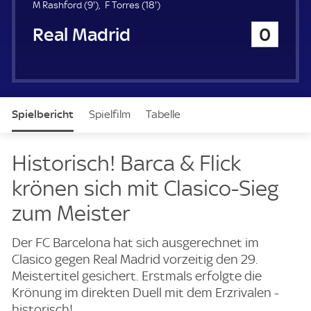
u
9
1
M Rashford (
9'
)
F Torres (
18'
)
e
.
8
Real Madrid
0
r
m
.
i
m
n
i
u
n
t
u
e
t
Spielbericht
Spielfilm
Tabelle
e
News & Video
Daten
Aufstellung
Live
Historisch! Barca & Flick
krönen sich mit Clasico-Sieg
zum Meister
Der FC Barcelona hat sich ausgerechnet im
Clasico gegen Real Madrid vorzeitig den 29.
Meistertitel gesichert. Erstmals erfolgte die
Krönung im direkten Duell mit dem Erzrivalen -
historisch!