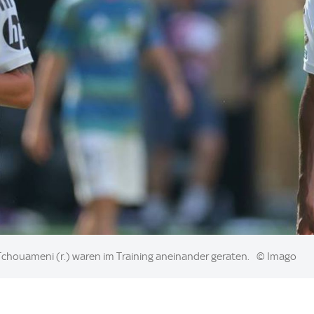
 Tchouameni (r.) waren im Training aneinander geraten.
© Imago