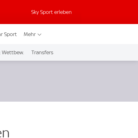
Sky Sport erleben
r Sport
Mehr
& Wettbew.
Transfers
en