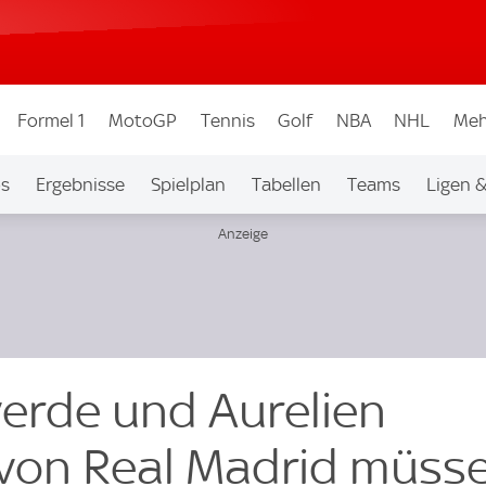
Formel 1
MotoGP
Tennis
Golf
NBA
NHL
Meh
os
Ergebnisse
Spielplan
Tabellen
Teams
Ligen 
verde und Aurelien
von Real Madrid müss