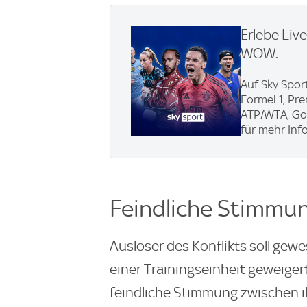
Erlebe Liv
WOW.
Auf Sky Sport
Formel 1, Pr
ATP/WTA, Gol
für mehr Info
Feindliche Stimmu
Auslöser des Konflikts soll gewe
einer Trainingseinheit geweige
feindliche Stimmung zwischen 