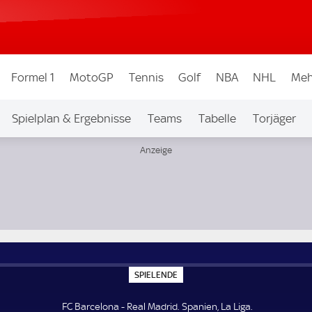
Formel 1
MotoGP
Tennis
Golf
NBA
NHL
Meh
Spielplan & Ergebnisse
Teams
Tabelle
Torjäger
S
SPIELENDE
P
I
E
FC Barcelona - Real Madrid. Spanien, La Liga.