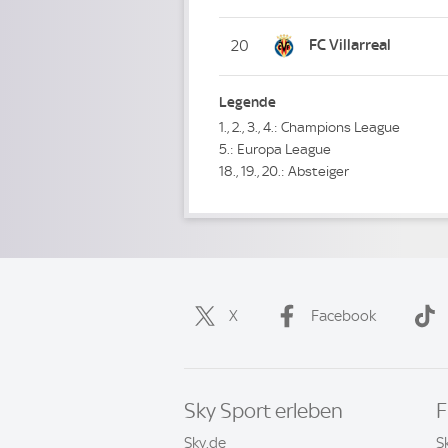
FC Villarreal
20
Legende
1., 2., 3., 4.: Champions League
5.: Europa League
18., 19., 20.: Absteiger
X
Facebook
Sky Sport erleben
F
Sky.de
S