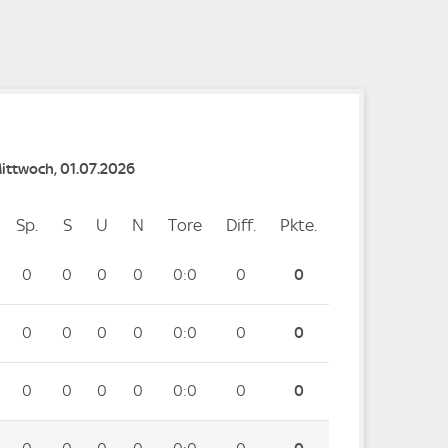
e
e
Mittwoch, 01.07.2026
Sp.
Spiele
S
Siege
U
Unentschieden
N
Niederlagen
Tore
Tore
Diff.
Differenz
Pkte.
Punkte
0
0
0
0
0:0
0
0
0
0
0
0
0:0
0
0
0
0
0
0
0:0
0
0