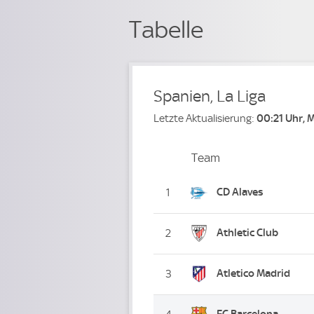
Tabelle
Spanien, La Liga
Letzte Aktualisierung:
00:21 Uhr, 
Team
Team
Platz
CD Alaves
1
Athletic Club
2
Atletico Madrid
3
FC Barcelona