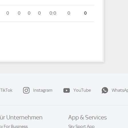
0
0
0
0
0:0
0
0
TikTok
Instagram
YouTube
WhatsA
ür Unternehmen
App & Services
ky For Business
Sky Sport App