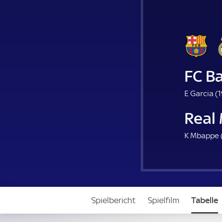
FC B
E Garcia (
1
Real
K Mbappe 
Spielbericht
Spielfilm
Tabelle