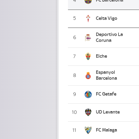
4
5
Celta Vigo
Deportivo La
6
Coruna
Elche
7
Espanyol
8
Barcelona
FC Getafe
9
UD Levante
10
FC Malaga
11