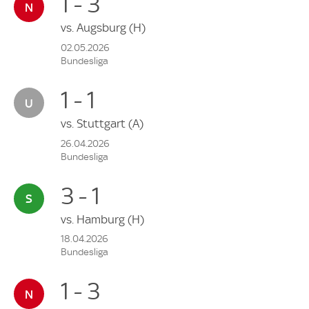
1 - 3
vs.
Augsburg
(H)
02.05.2026
Bundesliga
1 - 1
vs.
Stuttgart
(A)
26.04.2026
Bundesliga
3 - 1
vs.
Hamburg
(H)
18.04.2026
Bundesliga
1 - 3