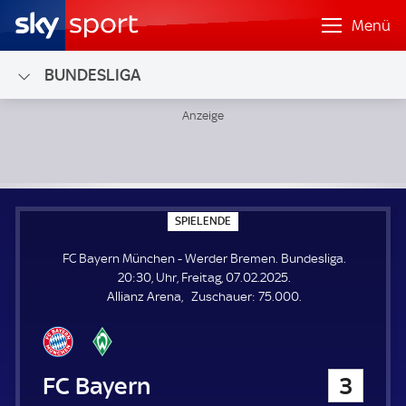
Menü
BUNDESLIGA
FC Bayern München - Werder Bremen; Bundesliga
S
SPIELENDE
P
I
FC Bayern München - Werder Bremen. Bundesliga.
E
L
20:30, Uhr, Freitag, 07.02.2025.
E
Z
Allianz Arena
Zuschauer:
75.000.
N
D
u
E
s
c
h
FC Bayern München
3
a