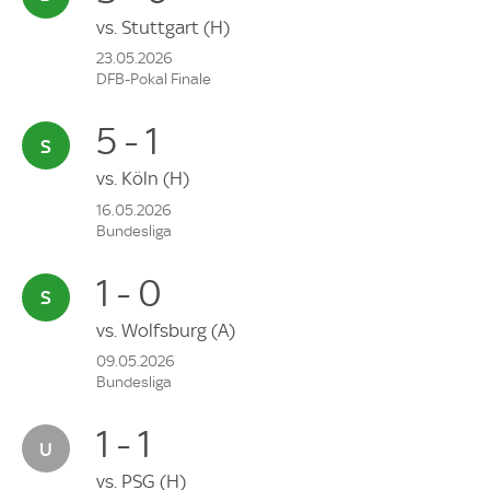
vs.
Stuttgart
(H)
23.05.2026
DFB-Pokal Finale
5 - 1
vs.
Köln
(H)
16.05.2026
Bundesliga
1 - 0
vs.
Wolfsburg
(A)
09.05.2026
Bundesliga
1 - 1
vs.
PSG
(H)