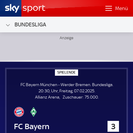
Menü
BUNDESLIGA
FC Bayern München - Werder Bremen; Bundesliga
S
SPIELENDE
P
I
FC Bayern München - Werder Bremen. Bundesliga.
E
L
20:30, Uhr, Freitag, 07.02.2025.
E
Z
Allianz Arena
Zuschauer:
75.000.
N
D
u
E
s
c
h
FC Bayern München
3
a