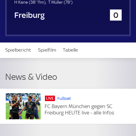
u
3
7
H Kane (
38'
11m)
T Müller (
78'
)
e
8
8
SC Freiburg
0
r
.
.
m
m
i
i
n
n
u
u
t
t
Spielbericht
Spielfilm
Tabelle
e
e
News & Video
Daten
Aufstellung
Live
News & Video
LIVE
Fußball
FC Bayern München gegen SC
Freiburg HEUTE live - alle Infos