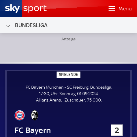
Menü
BUNDESLIGA
FC Bayern München - SC Freiburg; Bundesliga
S
SPIELENDE
P
I
FC Bayern München - SC Freiburg. Bundesliga.
E
L
17:30, Uhr, Sonntag, 01.09.2024.
E
Z
Allianz Arena
Zuschauer:
75.000.
N
D
u
E
s
c
h
FC Bayern München
2
a