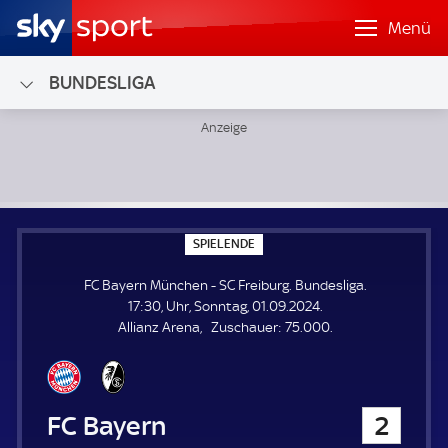
Menü
BUNDESLIGA
FC Bayern München - SC Freiburg; Bundesliga
S
SPIELENDE
P
I
FC Bayern München - SC Freiburg. Bundesliga.
E
L
17:30, Uhr, Sonntag, 01.09.2024.
E
Z
Allianz Arena
Zuschauer:
75.000.
N
D
u
E
s
c
h
FC Bayern München
2
a