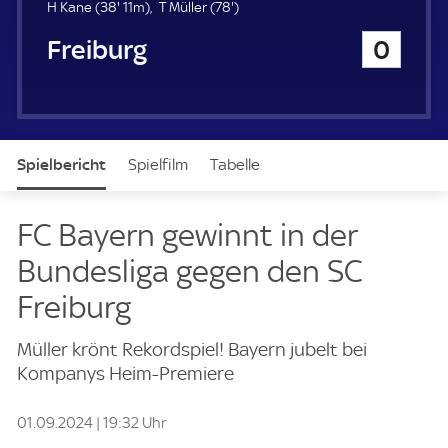
u
3
7
H Kane (
38'
11m)
T Müller (
78'
)
e
8
8
SC Freiburg
0
r
.
.
m
m
i
i
n
n
u
u
t
t
Spielbericht
Spielfilm
Tabelle
e
e
News & Video
Daten
Aufstellung
Live
FC Bayern gewinnt in der
Bundesliga gegen den SC
Freiburg
Müller krönt Rekordspiel! Bayern jubelt bei
Kompanys Heim-Premiere
01.09.2024 | 19:32 Uhr