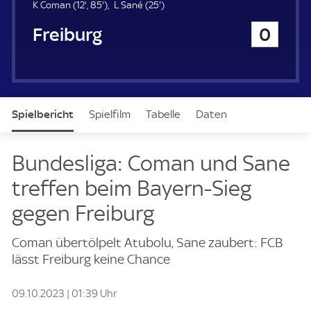
u
1
8
2
K Coman (
12'
,
85'
)
L Sané (
25'
)
e
2
5
5
SC Freiburg
0
r
.
.
.
m
m
m
i
i
i
n
n
n
u
u
u
t
t
t
Spielbericht
Spielfilm
Tabelle
Daten
e
e
e
Aufstellung
Bundesliga: Coman und Sane
treffen beim Bayern-Sieg
gegen Freiburg
Coman übertölpelt Atubolu, Sane zaubert: FCB
lässt Freiburg keine Chance
09.10.2023 | 01:39 Uhr