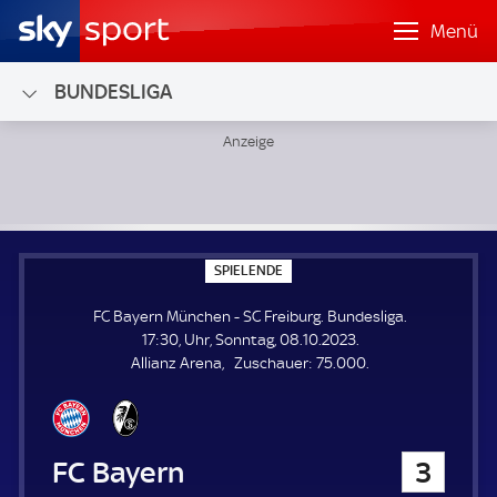
Menü
BUNDESLIGA
FC Bayern München - SC Freiburg; Bundesliga
S
SPIELENDE
P
I
FC Bayern München - SC Freiburg. Bundesliga.
E
L
17:30, Uhr, Sonntag, 08.10.2023.
E
Z
Allianz Arena
Zuschauer:
75.000.
N
D
u
E
s
c
h
FC Bayern München
3
a