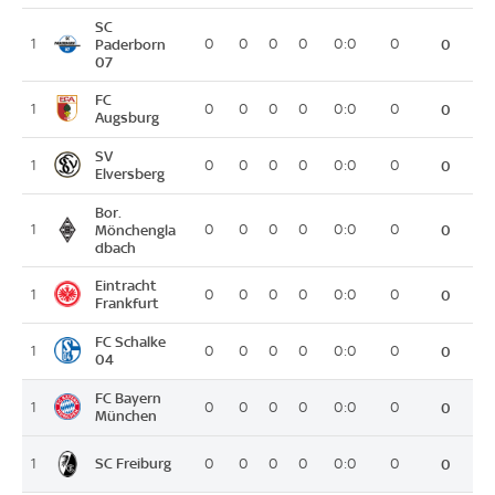
SC
1
Paderborn
0
0
0
0
0:0
0
0
07
FC
1
0
0
0
0
0:0
0
0
Augsburg
SV
1
0
0
0
0
0:0
0
0
Elversberg
Bor.
1
Mönchengla
0
0
0
0
0:0
0
0
dbach
Eintracht
1
0
0
0
0
0:0
0
0
Frankfurt
FC Schalke
1
0
0
0
0
0:0
0
0
04
FC Bayern
1
0
0
0
0
0:0
0
0
München
SC Freiburg
1
0
0
0
0
0:0
0
0