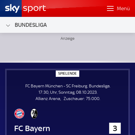
Menü
BUNDESLIGA
FC Bayern München - SC Freiburg; Bundesliga
S
SPIELENDE
P
I
FC Bayern München - SC Freiburg. Bundesliga.
E
L
17:30, Uhr, Sonntag, 08.10.2023.
E
Z
Allianz Arena
Zuschauer:
75.000.
N
D
u
E
s
c
h
FC Bayern München
3
a