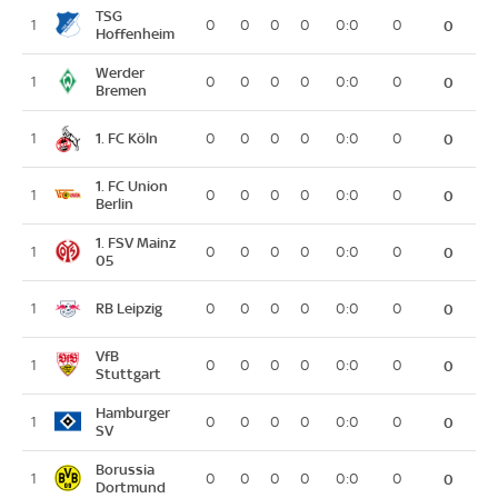
TSG
1
0
0
0
0
0:0
0
0
Hoffenheim
Werder
1
0
0
0
0
0:0
0
0
Bremen
1. FC Köln
1
0
0
0
0
0:0
0
0
1. FC Union
1
0
0
0
0
0:0
0
0
Berlin
1. FSV Mainz
1
0
0
0
0
0:0
0
0
05
RB Leipzig
1
0
0
0
0
0:0
0
0
VfB
1
0
0
0
0
0:0
0
0
Stuttgart
Hamburger
1
0
0
0
0
0:0
0
0
SV
Borussia
1
0
0
0
0
0:0
0
0
Dortmund