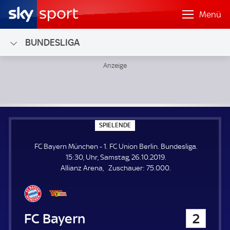
Menü
BUNDESLIGA
FC Bayern München - 1. FC Union Berlin; Bundesliga
S
SPIELENDE
P
I
FC Bayern München - 1. FC Union Berlin. Bundesliga.
E
L
15:30, Uhr, Samstag, 26.10.2019.
E
Z
Allianz Arena
Zuschauer:
75.000.
N
D
u
E
s
c
h
FC Bayern München
2
a