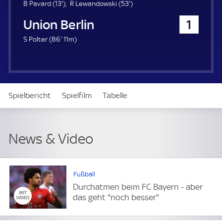
u
1
5
B Pavard (
13'
)
R Lewandowski (
53'
)
e
3
3
1. FC Union Berlin
1
r
.
.
m
m
8
S Polter (
86'
11m)
i
i
6
n
n
.
u
u
m
t
t
i
e
e
n
Spielbericht
Spielfilm
Tabelle
u
t
e
News & Video
Daten
Aufstellung
News & Video
Fußball
Durchatmen beim FC Bayern - aber
das geht "noch besser"