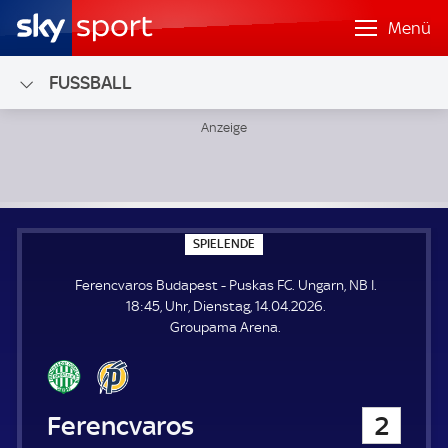
Menü
FUSSBALL
Ferencvaros Budapest - Puskas FC; Ungarn, NB I
S
SPIELENDE
P
I
Ferencvaros Budapest - Puskas FC. Ungarn, NB I.
E
L
18:45, Uhr, Dienstag, 14.04.2026.
E
Groupama Arena.
N
D
E
Ferencvaros Budapest
2