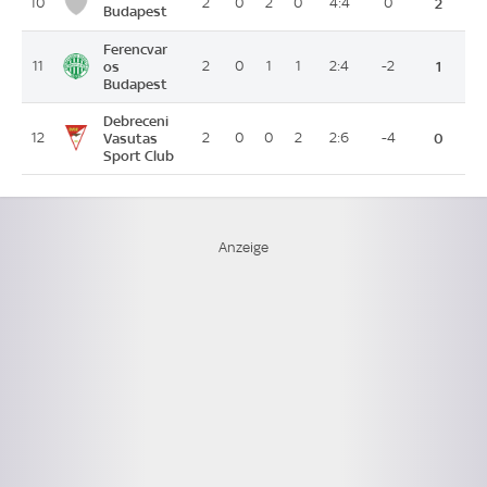
10
2
0
2
0
4:4
0
2
Budapest
Ferencvar
11
os
2
0
1
1
2:4
-2
1
Budapest
Debreceni
12
Vasutas
2
0
0
2
2:6
-4
0
Sport Club