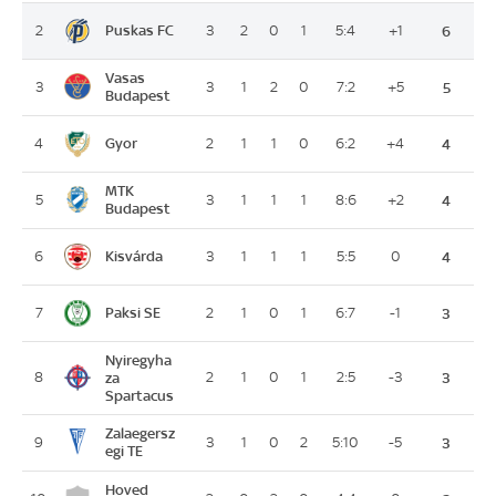
Puskas FC
2
3
2
0
1
5:4
+1
6
Vasas
3
3
1
2
0
7:2
+5
5
Budapest
Gyor
4
2
1
1
0
6:2
+4
4
MTK
5
3
1
1
1
8:6
+2
4
Budapest
Kisvárda
6
3
1
1
1
5:5
0
4
Paksi SE
7
2
1
0
1
6:7
-1
3
Nyiregyha
8
za
2
1
0
1
2:5
-3
3
Spartacus
Zalaegersz
9
3
1
0
2
5:10
-5
3
egi TE
Hoved