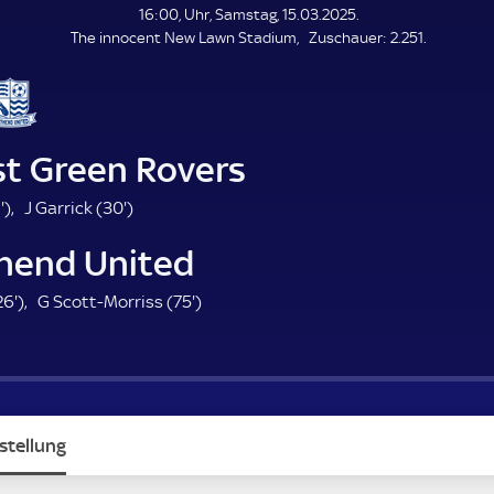
L
16:00, Uhr, Samstag, 15.03.2025.
E
Z
The innocent New Lawn Stadium
Zuschauer:
2.251.
N
D
u
E
s
c
h
a
st Green Rovers
u
e
2
3
'
)
J Garrick (
30'
)
r
1
0
hend United
.
.
m
m
2
7
26'
)
G Scott-Morriss (
75'
)
i
i
6
5
n
n
.
.
u
u
m
m
t
t
i
i
e
e
n
n
stellung
u
u
t
t