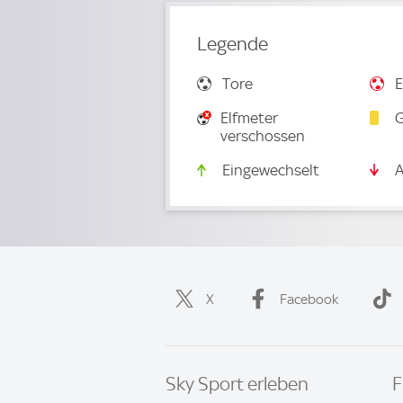
Legende
Tore
E
Elfmeter
G
verschossen
Eingewechselt
A
X
Facebook
Sky Sport erleben
F