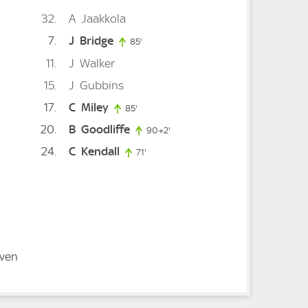
32
A
Jaakkola
7
J
Bridge
inute
85'
85. minute
11
J
Walker
e
15
J
Gubbins
17
C
Miley
85'
85. minute
20
B
Goodliffe
90+2'
92. minute
24
C
Kendall
71'
71. minute
aven