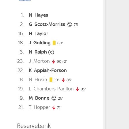
1
N
Hayes
2
G
Scott-Morriss
75. minute
75'
16
H
Taylor
18
J
Golding
80. minute
80'
3
N
Ralph
(c)
23
J
Morton
te
90+2'
92. minute
22
K
Appiah-Forson
8
N
Husin
19. minute
 minute
19'
85'
85. minute
19
L
Chambers-Parillon
te
85'
85. minute
9
M
Bonne
26. minute
26'
21
T
Hopper
ute
71'
71. minute
Reservebank