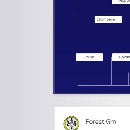
Hoppe
Chambers-Parillon
Ralph
Goldi
Forest Grn