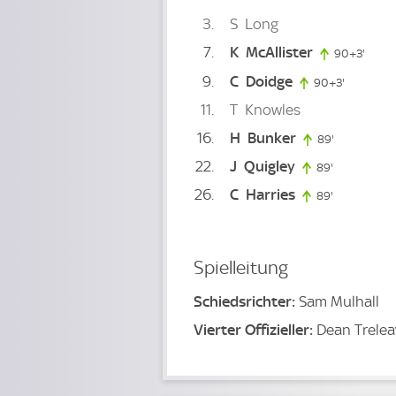
3
S
Long
7
K
McAllister
90+3'
93. m
9
C
Doidge
90+3'
93. minut
11
T
Knowles
16
H
Bunker
89'
89. minute
22
J
Quigley
89'
89. minute
26
C
Harries
89'
89. minute
Spielleitung
Schiedsrichter:
Sam Mulhall
Vierter Offizieller:
Dean Trele