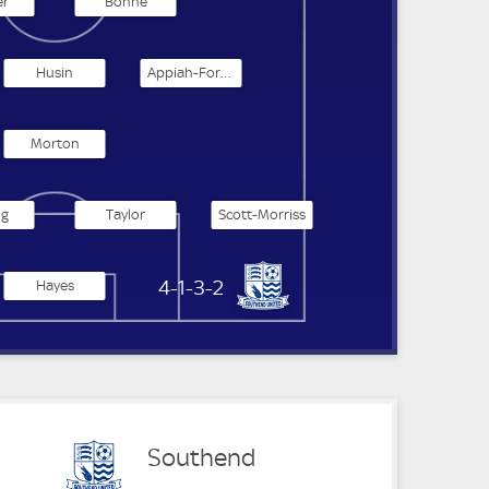
r
Bonne
Husin
Appiah-Forson
Morton
ng
Taylor
Scott-Morriss
Southend United
4-1-3-2
Hayes
Southend