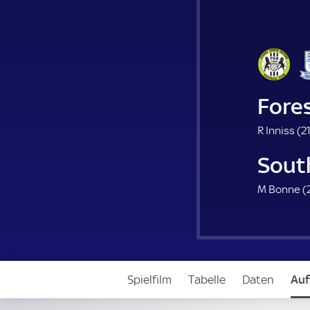
Fore
R Inniss (
21
Sout
M Bonne (
Spielfilm
Tabelle
Daten
Auf