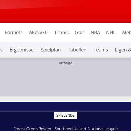
Formel 1
MotoGP
Tennis
Golf
NBA
NHL
Meh
os
Ergebnisse
Spielplan
Tabellen
Teams
Ligen 
S
SPIELENDE
P
I
E
Forest Green Rovers - Southend United. National League.