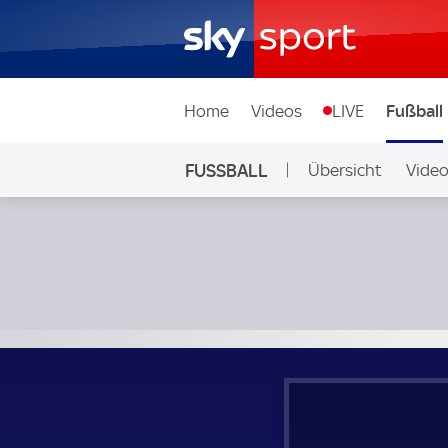
Home
Videos
LIVE
Fußball
FUSSBALL
Übersicht
Vide
Auf Sky
Forest Green Rovers - Southend United; National League