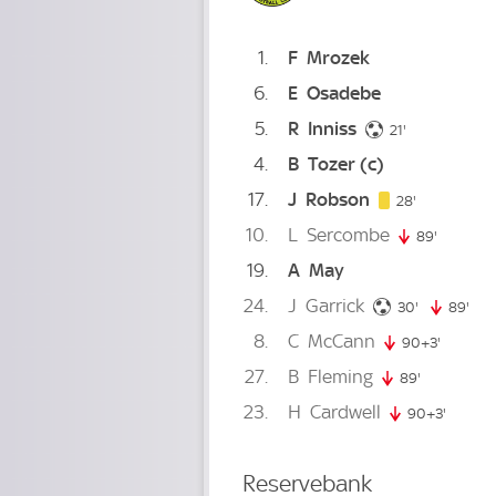
1
F
Mrozek
6
E
Osadebe
5
R
Inniss
21. minute
21'
4
B
Tozer
(c)
17
J
Robson
28. minute
28'
10
L
Sercombe
89'
89. minu
19
A
May
24
J
Garrick
30. minute
30'
89'
89.
8
C
McCann
90+3'
93. minu
27
B
Fleming
89'
89. minute
23
H
Cardwell
90+3'
93. min
Reservebank