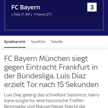
u
FC Bayern München
3
e
r
1
8
2
L Díaz (
1'
,
84'
)
H Kane (
27'
)
.
4
7
m
.
.
i
m
m
n
i
i
u
n
n
Spielbericht
Spielfilm
Tabelle
t
u
u
e
t
t
e
e
News & Video
Daten
Aufstellung
Live
FC Bayern München siegt
gegen Eintracht Frankfurt in
der Bundesliga, Luis Diaz
erzielt Tor nach 15 Sekunden
Luis Diaz gelang das schnellste Saisontor, Harry
Kane sorgte für eine historische Treffer-
Bestmarke und Manuel Neuer feierte die