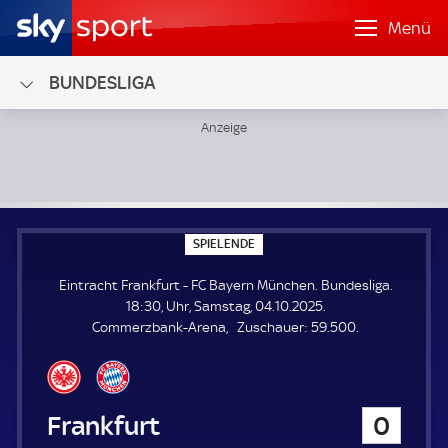
Menü
BUNDESLIGA
Eintracht Frankfurt - FC Bayern München; Bundesliga
S
SPIELENDE
P
I
Eintracht Frankfurt - FC Bayern München. Bundesliga.
E
L
18:30, Uhr, Samstag, 04.10.2025.
E
Z
Commerzbank-Arena
Zuschauer:
59.500.
N
D
u
E
s
c
h
Eintracht Frankfurt
0
a