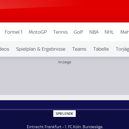
Formel 1
MotoGP
Tennis
Golf
NBA
NHL
Meh
deos
Spielplan & Ergebnisse
Teams
Tabelle
Torjä
S
SPIELENDE
P
I
E
Eintracht Frankfurt - 1. FC Köln. Bundesliga.