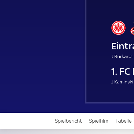
Eintr
J Burkardt
1. FC
J Kaminski
Spielbericht
Spielfilm
Tabelle