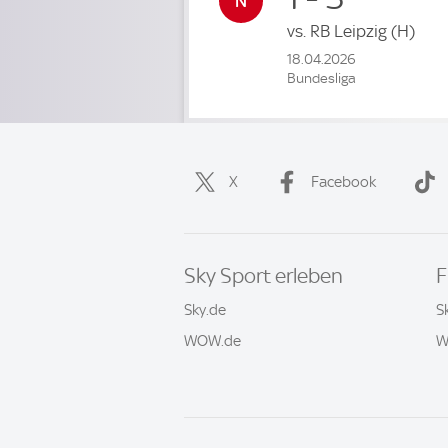
vs.
RB Leipzig
(H)
18.04.2026
Bundesliga
X
Facebook
Sky Sport erleben
F
Sky.de
S
WOW.de
W