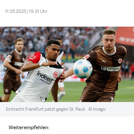
11.05.2025 | 19:31 Uhr
Image:
Eintracht Frankfurt patzt gegen St. Pauli.
© Imago
Weiterempfehlen: