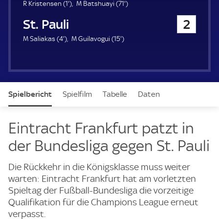
u
1
7
R Kristensen (
1'
)
M Batshuayi (
71'
)
e
.
1
FC St. Pauli
2
r
m
.
i
m
4
1
M Saliakas (
4'
)
M Guilavogui (
15'
)
n
i
.
5
u
n
m
.
t
u
i
m
e
t
n
i
e
u
n
Spielbericht
Spielfilm
Tabelle
Daten
t
u
e
t
e
Aufstellung
Live
Eintracht Frankfurt patzt in
der Bundesliga gegen St. Pauli
Die Rückkehr in die Königsklasse muss weiter
warten: Eintracht Frankfurt hat am vorletzten
Spieltag der Fußball-Bundesliga die vorzeitige
Qualifikation für die Champions League erneut
verpasst.