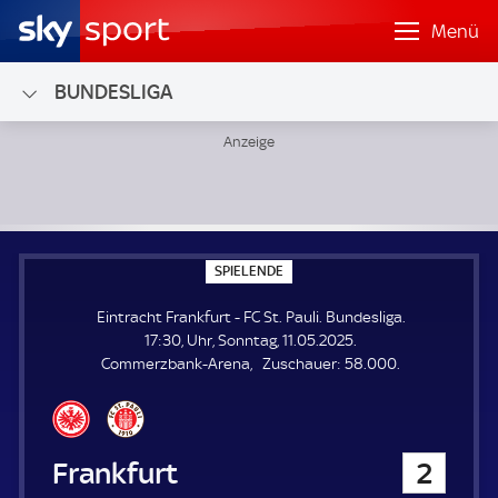
Menü
BUNDESLIGA
Eintracht Frankfurt - FC St. Pauli; Bundesliga
S
SPIELENDE
P
I
Eintracht Frankfurt - FC St. Pauli. Bundesliga.
E
L
17:30, Uhr, Sonntag, 11.05.2025.
E
Z
Commerzbank-Arena
Zuschauer:
58.000.
N
D
u
E
s
c
h
Eintracht Frankfurt
2
a