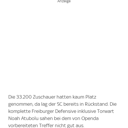
Die 33.200 Zuschauer hatten kaum Platz
genommen, da lag der SC bereits in Rückstand. Die
komplette Freiburger Defensive inklusive Torwart
Noah Atubolu sahen bei dem von Openda
vorbereiteten Treffer nicht gut aus.