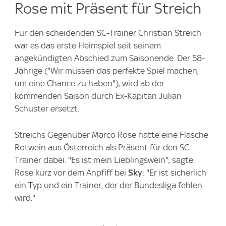
Rose mit Präsent für Streich
Für den scheidenden SC-Trainer Christian Streich
war es das erste Heimspiel seit seinem
angekündigten Abschied zum Saisonende. Der 58-
Jährige ("Wir müssen das perfekte Spiel machen,
um eine Chance zu haben"), wird ab der
kommenden Saison durch Ex-Kapitän Julian
Schuster ersetzt.
Streichs Gegenüber Marco Rose hatte eine Flasche
Rotwein aus Österreich als Präsent für den SC-
Trainer dabei. "Es ist mein Lieblingswein", sagte
Rose kurz vor dem Anpfiff bei
Sky
: "Er ist sicherlich
ein Typ und ein Trainer, der der Bundesliga fehlen
wird."