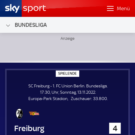
Menü
BUNDESLIGA
SC Freiburg - 1. FC Union Berlin; Bundesliga
S
SPIELENDE
P
I
SC Freiburg - 1. FC Union Berlin. Bundesliga.
E
L
17:30, Uhr, Sonntag, 13.11.2022.
E
Z
Europa-Park Stadion
Zuschauer:
33.800.
N
D
u
E
s
c
h
SC Freiburg
4
a