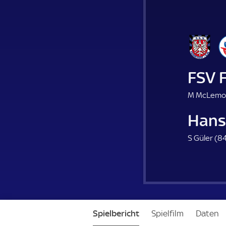
FSV 
M McLemor
Hans
S Güler (
84
Spielbericht
Spielfilm
Daten