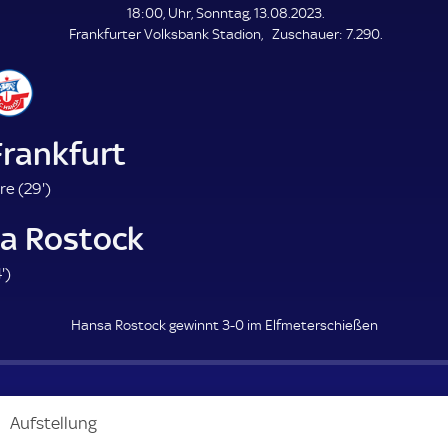
18:00, Uhr, Sonntag, 13.08.2023.
Z
Frankfurter Volksbank Stadion
Zuschauer:
7.290.
u
s
c
h
a
Frankfurt
u
e
2
e (
29'
)
r
9
a Rostock
.
m
8
'
)
i
4
n
.
u
Hansa Rostock gewinnt 3-0 im Elfmeterschießen
m
t
i
e
n
u
Aufstellung
t