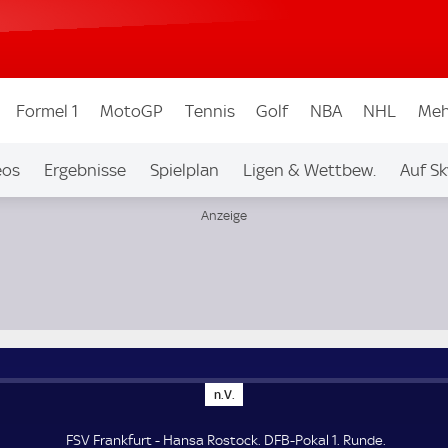
Formel 1
MotoGP
Tennis
Golf
NBA
NHL
Meh
eos
Ergebnisse
Spielplan
Ligen & Wettbew.
Auf Sk
n
n.V.
.
V
.
FSV Frankfurt - Hansa Rostock. DFB-Pokal 1. Runde.