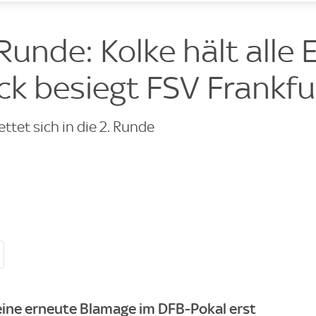
e
Runde: Kolke hält alle E
k besiegt FSV Frankfu
ettet sich in die 2. Runde
eine erneute Blamage im DFB-Pokal erst