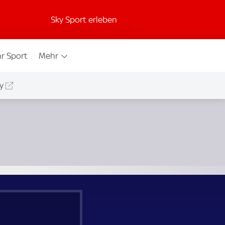
Sky Sport erleben
r Sport
Mehr
y