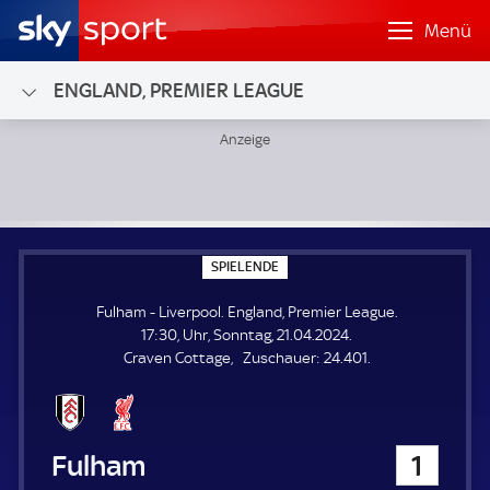
Menü
ENGLAND, PREMIER LEAGUE
Fulham - Liverpool; England, Premier League
S
SPIELENDE
P
I
Fulham - Liverpool. England, Premier League.
E
L
17:30, Uhr, Sonntag, 21.04.2024.
E
Z
Craven Cottage
Zuschauer:
24.401.
N
D
u
E
s
c
h
Fulham
1
a