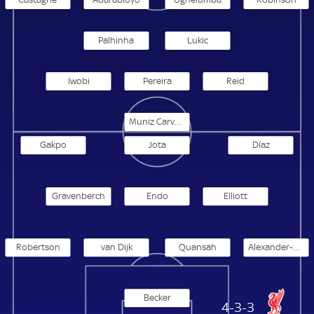
Palhinha
Lukic
Iwobi
Pereira
Reid
Muniz Carvalho
Gakpo
Jota
Díaz
Gravenberch
Endo
Elliott
Robertson
van Dijk
Quansah
Alexander-Arnold
Becker
Liverpool
4-3-3