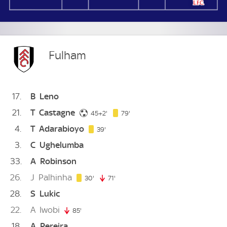
Fulham
17
B
Leno
21
T
Castagne
47. minute
79. minute
45+2'
79'
4
T
Adarabioyo
39. minute
39'
3
C
Ughelumba
33
A
Robinson
26
J
Palhinha
30. minute
30'
71'
71. minute
28
S
Lukic
22
A
Iwobi
85'
85. minute
18
A
Pereira