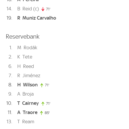
14
B
Reid
(c)
71'
71. minute
19
R
Muniz Carvalho
Reservebank
1
M
Rodák
2
K
Tete
6
H
Reed
7
R
Jiménez
8
H
Wilson
71'
71. minute
9
A
Broja
10
T
Cairney
71'
71. minute
11
A
Traore
85'
85. minute
13
T
Ream