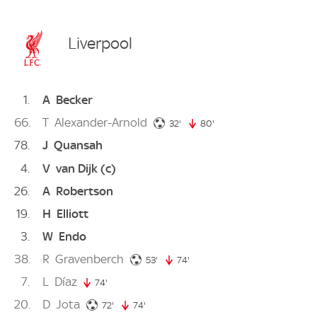
Liverpool
1
A
Becker
66
T
Alexander-Arnold
32. minute
32'
80'
80. minute
78
J
Quansah
4
V
van Dijk
(c)
26
A
Robertson
19
H
Elliott
3
W
Endo
38
R
Gravenberch
53. minute
53'
74'
74. minute
7
L
Díaz
74'
74. minute
20
D
Jota
72. minute
72'
74'
74. minute