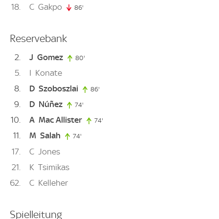
18
C
Gakpo
86'
86. minute
Reservebank
2
J
Gomez
80'
80. minute
5
I
Konate
8
D
Szoboszlai
86'
86. minute
9
D
Núñez
74'
74. minute
10
A
Mac Allister
74'
74. minute
11
M
Salah
74'
74. minute
17
C
Jones
21
K
Tsimikas
62
C
Kelleher
Spielleitung