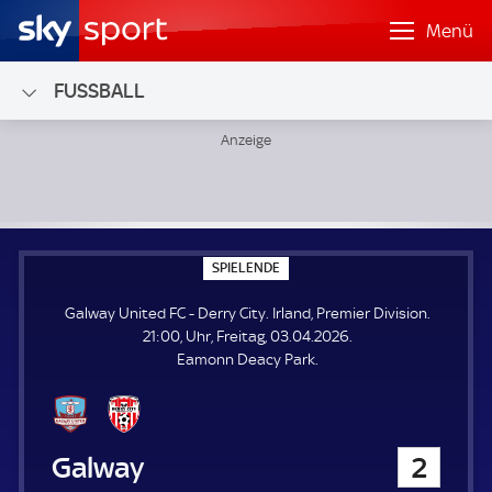
Menü
FUSSBALL
Galway United FC - Derry City; Irland, Premier Division
S
SPIELENDE
P
I
Galway United FC - Derry City. Irland, Premier Division.
E
L
21:00, Uhr, Freitag, 03.04.2026.
E
Eamonn Deacy Park.
N
D
E
Galway United FC
2