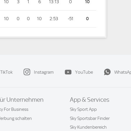
10
3
1
6
13:13
0
10
10
0
0
10
2:53
-51
0
TikTok
Instagram
YouTube
WhatsA
ür Unternehmen
App & Services
ky For Business
Sky Sport App
erbung schalten
Sky Sportsbar Finder
Sky Kundenbereich