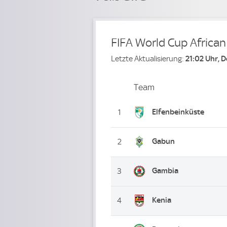
FIFA World Cup African
Letzte Aktualisierung:
21:02 Uhr, 
Team
Team
Platz
Elfenbeinküste
1
Gabun
2
Gambia
3
Kenia
4