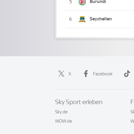
Burundi
5
Seychellen
6
X
Facebook
Sky Sport erleben
F
Sky.de
S
WOW.de
W