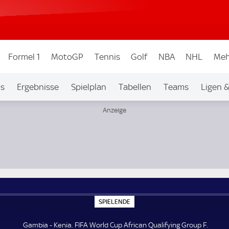
Formel 1
MotoGP
Tennis
Golf
NBA
NHL
Meh
os
Ergebnisse
Spielplan
Tabellen
Teams
Ligen 
S
SPIELENDE
P
I
E
Gambia - Kenia. FIFA World Cup African Qualifying Group F.