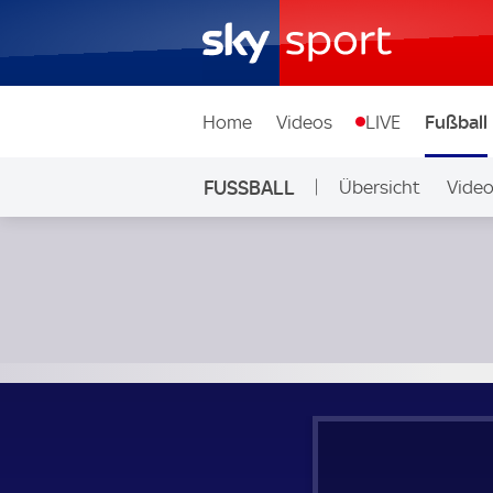
Home
Videos
LIVE
Fußball
FUSSBALL
Übersicht
Vide
Auf Sky
Gambia - Kenia; FIFA World Cup African Qualifying Group F