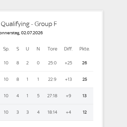
 Qualifying - Group F
Donnerstag, 02.07.2026
Sp.
Spiele
S
Siege
U
Unentschieden
N
Niederlagen
Tore
Tore
Diff.
Differenz
Pkte.
Punkte
10
8
2
0
25:0
+25
26
10
8
1
1
22:9
+13
25
10
4
1
5
27:18
+9
13
10
3
3
4
18:14
+4
12