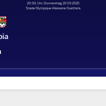
L
20:00, Uhr, Donnerstag, 20.03.2025.
E
Stade Olympique Alassane Ouattara.
N
D
E
ia
a