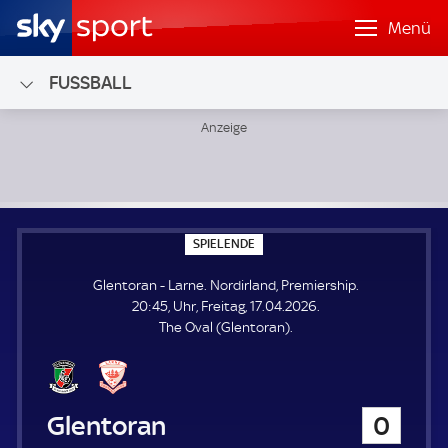
Menü
FUSSBALL
Glentoran - Larne; Nordirland, Premiership
S
SPIELENDE
P
I
Glentoran - Larne. Nordirland, Premiership.
E
L
20:45, Uhr, Freitag, 17.04.2026.
E
The Oval (Glentoran).
N
D
E
Glentoran
0